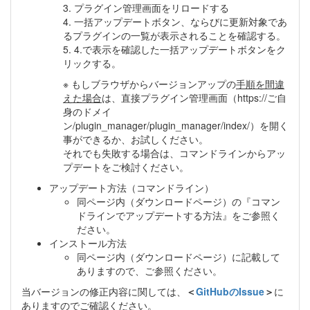
3. プラグイン管理画面をリロードする
4. 一括アップデートボタン、ならびに更新対象であ
るプラグインの一覧が表示されることを確認する。
5. 4.で表示を確認した一括アップデートボタンをク
リックする。
※ もしブラウザからバージョンアップの
手順を間違
えた場合
は、直接プラグイン管理画面（https://ご自
身のドメイ
ン/plugin_manager/plugin_manager/index/）を開く
事ができるか、お試しください。
それでも失敗する場合は、コマンドラインからアッ
プデートをご検討ください。
アップデート方法（コマンドライン）
同ページ内（ダウンロードページ）の『コマン
ドラインでアップデートする方法』をご参照く
ださい。
インストール方法
同ページ内（ダウンロードページ）に記載して
ありますので、ご参照ください。
当バージョンの修正内容に関しては、
＜
GitHubのIssue
＞
に
ありますのでご確認ください。