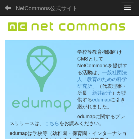
NetCommons公式サイト
Toggl
学校等教育機関向け
CMSとして
NetCommonsを提供す
る活動は、
一般社団法
人「教育のための科学
研究所」
（代表理事・
所長
新井紀子
）が提
供する
edumap
に引き
継がれました。
edumapに関するプレ
スリリースは、
こちら
をお読みください。
edumapは学校等（幼稚園・保育園・インターナショ