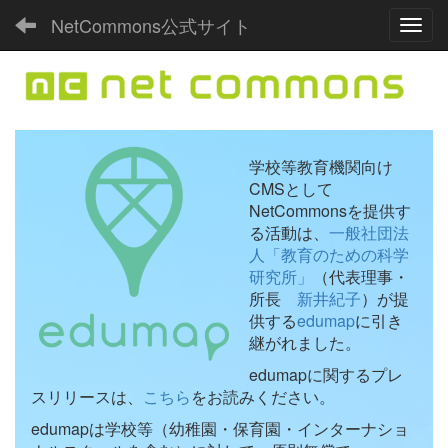
NetCommons公式サイト
Toggl
学校等教育機関向け
CMSとして
NetCommonsを提供す
る活動は、
一般社団法
人「教育のための科学
研究所」
（代表理事・
所長
新井紀子
）が提
供する
edumap
に引き
継がれました。
edumapに関するプレ
スリリースは、
こちら
をお読みください。
edumapは学校等（幼稚園・保育園・インターナショ