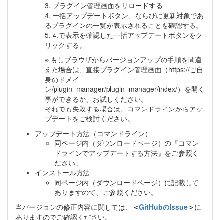
3. プラグイン管理画面をリロードする
4. 一括アップデートボタン、ならびに更新対象であ
るプラグインの一覧が表示されることを確認する。
5. 4.で表示を確認した一括アップデートボタンをク
リックする。
※ もしブラウザからバージョンアップの
手順を間違
えた場合
は、直接プラグイン管理画面（https://ご自
身のドメイ
ン/plugin_manager/plugin_manager/index/）を開く
事ができるか、お試しください。
それでも失敗する場合は、コマンドラインからアッ
プデートをご検討ください。
アップデート方法（コマンドライン）
同ページ内（ダウンロードページ）の『コマン
ドラインでアップデートする方法』をご参照く
ださい。
インストール方法
同ページ内（ダウンロードページ）に記載して
ありますので、ご参照ください。
当バージョンの修正内容に関しては、
＜
GitHubのIssue
＞
に
ありますのでご確認ください。