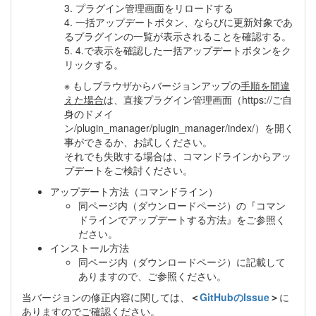
3. プラグイン管理画面をリロードする
4. 一括アップデートボタン、ならびに更新対象であ
るプラグインの一覧が表示されることを確認する。
5. 4.で表示を確認した一括アップデートボタンをク
リックする。
※ もしブラウザからバージョンアップの
手順を間違
えた場合
は、直接プラグイン管理画面（https://ご自
身のドメイ
ン/plugin_manager/plugin_manager/index/）を開く
事ができるか、お試しください。
それでも失敗する場合は、コマンドラインからアッ
プデートをご検討ください。
アップデート方法（コマンドライン）
同ページ内（ダウンロードページ）の『コマン
ドラインでアップデートする方法』をご参照く
ださい。
インストール方法
同ページ内（ダウンロードページ）に記載して
ありますので、ご参照ください。
当バージョンの修正内容に関しては、
＜
GitHubのIssue
＞
に
ありますのでご確認ください。