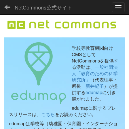
NetCommons公式サイト
Toggl
学校等教育機関向け
CMSとして
NetCommonsを提供す
る活動は、
一般社団法
人「教育のための科学
研究所」
（代表理事・
所長
新井紀子
）が提
供する
edumap
に引き
継がれました。
edumapに関するプレ
スリリースは、
こちら
をお読みください。
edumapは学校等（幼稚園・保育園・インターナショ