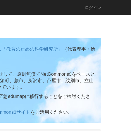
ログイン
人「教育のための科学研究所」
（代表理事・所
て、原則無償でNetCommons3をベースと
須町、蕨市、所沢市、芦屋市、紋別市、立山
いています。
至急edumapに移行することをご検討くださ
ommons3サイト
をご活用ください。