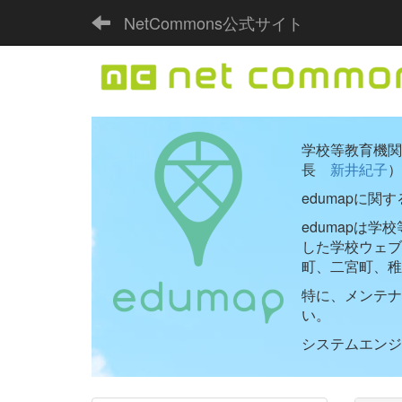
NetCommons公式サイト
学校等教育機関向
長
新井紀子
）
edumapに関
edumapは
した学校ウェ
町、二宮町、稚
特に、メンテナ
い。
システムエンジニ