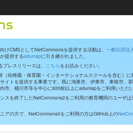
けCMSとしてNetCommonsを提供する活動は、
一般社団法
が提供する
edumap
に引き継がれました。
するプレスリリースは、
こちら
をお読みください。
学校等（幼稚園・保育園・インターナショナルスクールを含む）に対し
ブサイトを提供する事業です。既に鴻巣市、伊東市、東根市、那
内市、桶川市等を中心に820校以上にedumapをご利用いただ
ンスを終了したNetCommons2をご利用の教育機関のユーザは
アの方で、NetCommons3をご利用の方はGitHub上の
NetC