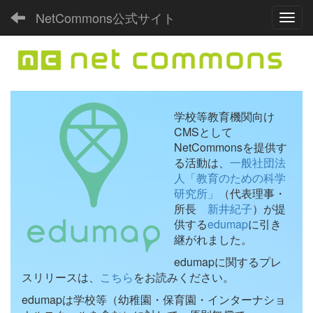
NetCommons公式サイト
Toggl
学校等教育機関向け
CMSとして
NetCommonsを提供す
る活動は、
一般社団法
人「教育のための科学
研究所」
（代表理事・
所長
新井紀子
）が提
供する
edumap
に引き
継がれました。
edumapに関するプレ
スリリースは、
こちら
をお読みください。
edumapは学校等（幼稚園・保育園・インターナショ