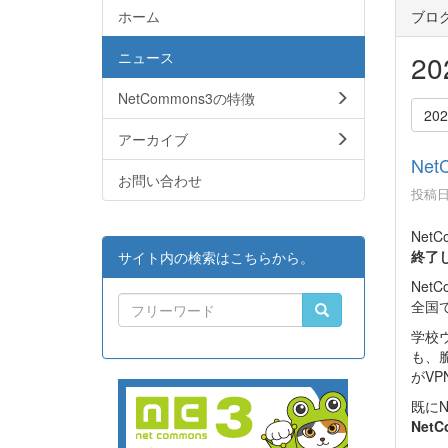
ホーム
ブロ
ニュース
2
NetCommons3の特徴
20
アーカイブ
Ne
お問い合わせ
投稿日時
Net
終了
サイト内の検索はこちらから。
Ne
全国
学校
も、
がV
既にN
Net