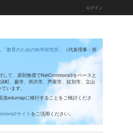
ログイン
人「教育のための科学研究所」
（代表理事・所
て、原則無償でNetCommons3をベースと
須町、蕨市、所沢市、芦屋市、紋別市、立山
いています。
至急edumapに移行することをご検討くださ
ommons3サイト
をご活用ください。