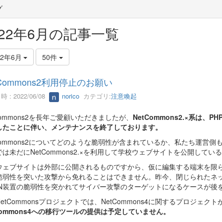
グ
022年6月の記事一覧
22年6月
50件
tCommons2利用停止のお願い
 : 2022/06/08
norico
カテゴリ:
注意喚起
Commons2を長年ご愛顧いただきましたが、
NetCommons2.×系は、P
したことに伴い、メンテナンスを終了しております。
tCommons2についてどのような脆弱性が含まれているか、私たち運営
では未だにNetCommons2.×を利用して学校ウェブサイトを公開し
ウェブサイトは外部に公開されるものですから、仮に編集する端末を限ら
脆弱性を突いた攻撃から免れることはできません。昨今、閉じられたネ
PN装置の脆弱性を突かれてサイバー攻撃のターゲットになるケースが後
etCommonsプロジェクトでは、NetCommons4に関するプロジェ
Commons4への移行ツールの提供は予定していません。