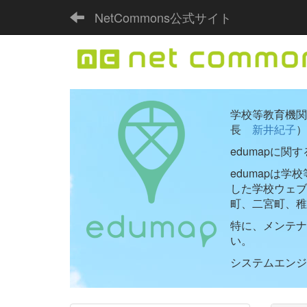
NetCommons公式サイト
学校等教育機関向
長
新井紀子
）
edumapに関
edumapは
した学校ウェ
町、二宮町、稚
特に、メンテナ
い。
システムエンジニ