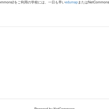
Commons2をご利用の学校には、一日も早い
edumap
またはNetComm
Powered by NetCommons