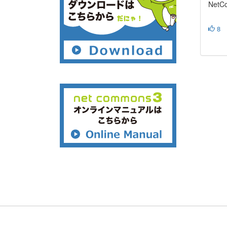
Net
8