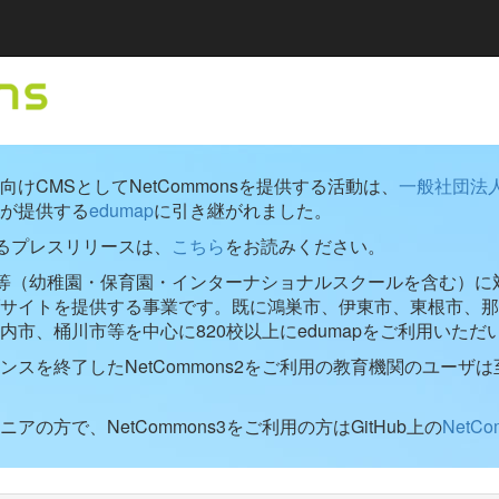
けCMSとしてNetCommonsを提供する活動は、
一般社団法
が提供する
edumap
に引き継がれました。
するプレスリリースは、
こちら
をお読みください。
学校等（幼稚園・保育園・インターナショナルスクールを含む）に対し
ブサイトを提供する事業です。既に鴻巣市、伊東市、東根市、那
内市、桶川市等を中心に820校以上にedumapをご利用いただ
ンスを終了したNetCommons2をご利用の教育機関のユーザは
アの方で、NetCommons3をご利用の方はGitHub上の
NetC