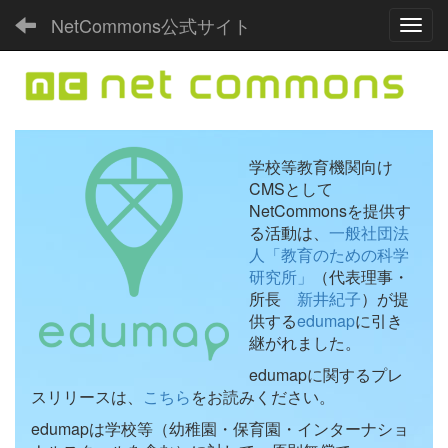
NetCommons公式サイト
Toggl
学校等教育機関向け
CMSとして
NetCommonsを提供す
る活動は、
一般社団法
人「教育のための科学
研究所」
（代表理事・
所長
新井紀子
）が提
供する
edumap
に引き
継がれました。
edumapに関するプレ
スリリースは、
こちら
をお読みください。
edumapは学校等（幼稚園・保育園・インターナショ