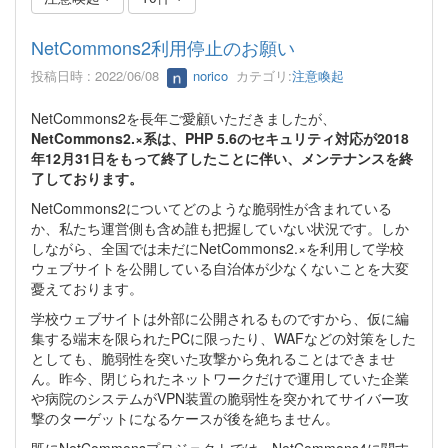
NetCommons2利用停止のお願い
投稿日時 : 2022/06/08
norico
カテゴリ:
注意喚起
NetCommons2を長年ご愛顧いただきましたが、
NetCommons2.×系は、PHP 5.6のセキュリティ対応が2018
年12月31日をもって終了したことに伴い、メンテナンスを終
了しております。
NetCommons2についてどのような脆弱性が含まれている
か、私たち運営側も含め誰も把握していない状況です。しか
しながら、全国では未だにNetCommons2.×を利用して学校
ウェブサイトを公開している自治体が少なくないことを大変
憂えております。
学校ウェブサイトは外部に公開されるものですから、仮に編
集する端末を限られたPCに限ったり、WAFなどの対策をした
としても、脆弱性を突いた攻撃から免れることはできませ
ん。昨今、閉じられたネットワークだけで運用していた企業
や病院のシステムがVPN装置の脆弱性を突かれてサイバー攻
撃のターゲットになるケースが後を絶ちません。
既にNetCommonsプロジェクトでは、NetCommons4に関す