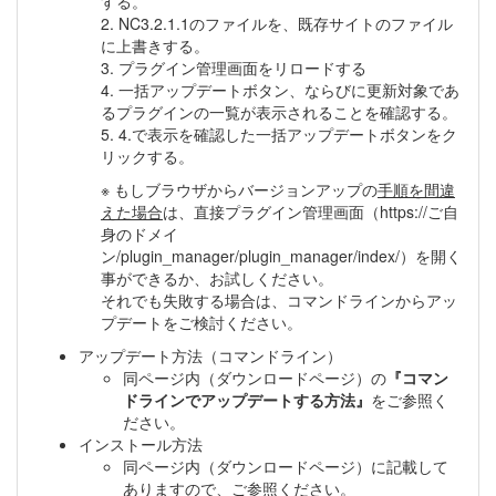
する。
2. NC3.2.1.1のファイルを、既存サイトのファイル
に上書きする。
3. プラグイン管理画面をリロードする
4. 一括アップデートボタン、ならびに更新対象であ
るプラグインの一覧が表示されることを確認する。
5. 4.で表示を確認した一括アップデートボタンをク
リックする。
※ もしブラウザからバージョンアップの
手順を間違
えた場合
は、直接プラグイン管理画面（https://ご自
身のドメイ
ン/plugin_manager/plugin_manager/index/）を開く
事ができるか、お試しください。
それでも失敗する場合は、コマンドラインからアッ
プデートをご検討ください。
アップデート方法（コマンドライン）
同ページ内（ダウンロードページ）の
『コマン
ドラインでアップデートする方法』
をご参照く
ださい。
インストール方法
同ページ内（ダウンロードページ）に記載して
ありますので、ご参照ください。