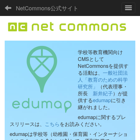
NetCommons公式サイト
Toggl
学校等教育機関向け
CMSとして
NetCommonsを提供す
る活動は、
一般社団法
人「教育のための科学
研究所」
（代表理事・
所長
新井紀子
）が提
供する
edumap
に引き
継がれました。
edumapに関するプレ
スリリースは、
こちら
をお読みください。
edumapは学校等（幼稚園・保育園・インターナショ