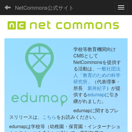
NetCommons公式サイト
Toggl
学校等教育機関向け
CMSとして
NetCommonsを提供す
る活動は、
一般社団法
人「教育のための科学
研究所」
（代表理事・
所長
新井紀子
）が提
供する
edumap
に引き
継がれました。
edumapに関するプレ
スリリースは、
こちら
をお読みください。
edumapは学校等（幼稚園・保育園・インターナショ