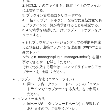
する。
2. NC3.2.1.1のファイルを、既存サイトのファイル
に上書きする。
3. プラグイン管理画面をリロードする
4. 一括アップデートボタン、ならびに更新対象であ
るプラグインの一覧が表示されることを確認する。
5. 4.で表示を確認した一括アップデートボタンをク
リックする。
※ もしブラウザからバージョンアップの
手順を間違
えた場合
は、直接プラグイン管理画面（https://ご自
身のドメイ
ン/plugin_manager/plugin_manager/index/）を開く
事ができるか、お試しください。
それでも失敗する場合は、コマンドラインからアッ
プデートをご検討ください。
アップデート方法（コマンドライン）
同ページ内（ダウンロードページ）の
『コマン
ドラインでアップデートする方法』
をご参照く
ださい。
インストール方法
同ページ内（ダウンロードページ）に記載して
ありますので、ご参照ください。