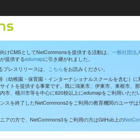
けCMSとしてNetCommonsを提供する活動は、
一般社団法
が提供する
edumap
に引き継がれました。
するプレスリリースは、
こちら
をお読みください。
学校等（幼稚園・保育園・インターナショナルスクールを含む）に対し
ブサイトを提供する事業です。既に鴻巣市、伊東市、東根市、那
内市、桶川市等を中心に820校以上にedumapをご利用いただ
ンスを終了したNetCommons2をご利用の教育機関のユーザは
アの方で、NetCommons3をご利用の方はGitHub上の
NetC