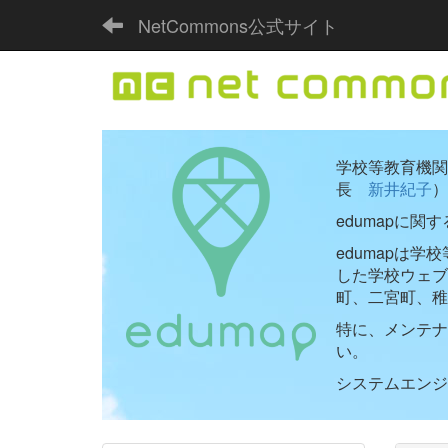
NetCommons公式サイト
学校等教育機関向
長
新井紀子
）
edumapに関
edumapは
した学校ウェ
町、二宮町、稚
特に、メンテナ
い。
システムエンジニ