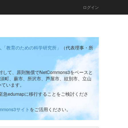
ログイン
人「教育のための科学研究所」
（代表理事・所
て、原則無償でNetCommons3をベースと
須町、蕨市、所沢市、芦屋市、紋別市、立山
いています。
至急edumapに移行することをご検討くださ
ommons3サイト
をご活用ください。