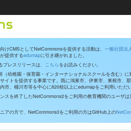
けCMSとしてNetCommonsを提供する活動は、
一般社団法
が提供する
edumap
に引き継がれました。
するプレスリリースは、
こちら
をお読みください。
学校等（幼稚園・保育園・インターナショナルスクールを含む）に対し
ブサイトを提供する事業です。既に鴻巣市、伊東市、東根市、那
内市、桶川市等を中心に820校以上にedumapをご利用いただ
ンスを終了したNetCommons2をご利用の教育機関のユーザは
アの方で、NetCommons3をご利用の方はGitHub上の
NetC