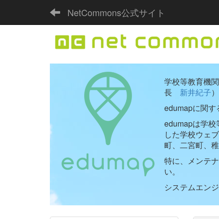
NetCommons公式サイト
学校等教育機関向
長
新井紀子
）
edumapに関
edumapは
した学校ウェ
町、二宮町、稚
特に、メンテナ
い。
システムエンジニ