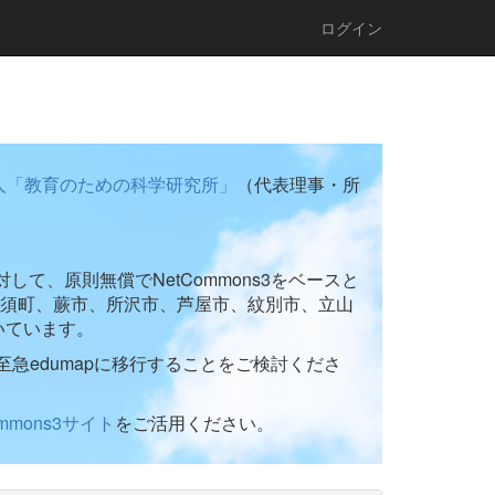
ログイン
人「教育のための科学研究所」
（代表理事・所
て、原則無償でNetCommons3をベースと
須町、蕨市、所沢市、芦屋市、紋別市、立山
いています。
至急edumapに移行することをご検討くださ
ommons3サイト
をご活用ください。