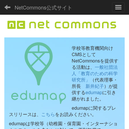
NetCommons公式サイト
Toggl
学校等教育機関向け
CMSとして
NetCommonsを提供す
る活動は、
一般社団法
人「教育のための科学
研究所」
（代表理事・
所長
新井紀子
）が提
供する
edumap
に引き
継がれました。
edumapに関するプレ
スリリースは、
こちら
をお読みください。
edumapは学校等（幼稚園・保育園・インターナショ