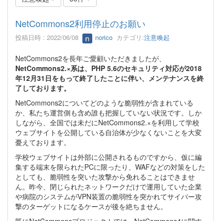
NetCommons2利用停止のお願い
投稿日時 : 2022/06/08
norico
カテゴリ:
注意喚起
NetCommons2を長年ご愛顧いただきましたが、
NetCommons2.×系は、PHP 5.6のセキュリティ対応が2018
年12月31日をもって終了したことに伴い、メンテナンスを終
了しております。
NetCommons2についてどのような脆弱性が含まれている
か、私たち運営側も含め誰も把握していない状況です。しか
しながら、全国では未だにNetCommons2.×を利用して学校
ウェブサイトを公開している自治体が少なくないことを大変
憂えております。
学校ウェブサイトは外部に公開されるものですから、仮に編
集する端末を限られたPCに限ったり、WAFなどの対策をした
としても、脆弱性を突いた攻撃から免れることはできませ
ん。昨今、閉じられたネットワークだけで運用していた企業
や病院のシステムがVPN装置の脆弱性を突かれてサイバー攻
撃のターゲットになるケースが後を絶ちません。
既にNetCommonsプロジェクトでは、NetCommons4に関す