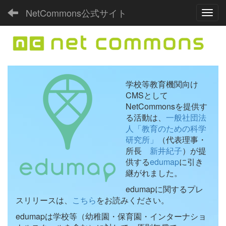
NetCommons公式サイト
Toggl
学校等教育機関向け
CMSとして
NetCommonsを提供す
る活動は、
一般社団法
人「教育のための科学
研究所」
（代表理事・
所長
新井紀子
）が提
供する
edumap
に引き
継がれました。
edumapに関するプレ
スリリースは、
こちら
をお読みください。
edumapは学校等（幼稚園・保育園・インターナショ