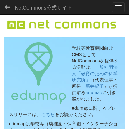
NetCommons公式サイト
Toggl
学校等教育機関向け
CMSとして
NetCommonsを提供す
る活動は、
一般社団法
人「教育のための科学
研究所」
（代表理事・
所長
新井紀子
）が提
供する
edumap
に引き
継がれました。
edumapに関するプレ
スリリースは、
こちら
をお読みください。
edumapは学校等（幼稚園・保育園・インターナショ