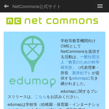
NetCommons公式サイト
Toggl
学校等教育機関向け
CMSとして
NetCommonsを提供す
る活動は、
一般社団法
人「教育のための科学
研究所」
（代表理事・
所長
新井紀子
）が提
供する
edumap
に引き
継がれました。
edumapに関するプレ
スリリースは、
こちら
をお読みください。
edumapは学校等（幼稚園・保育園・インターナショ