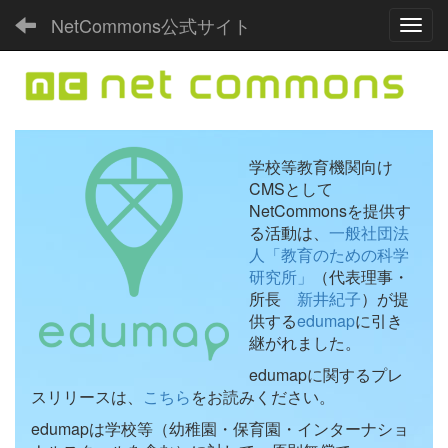
NetCommons公式サイト
Toggl
学校等教育機関向け
CMSとして
NetCommonsを提供す
る活動は、
一般社団法
人「教育のための科学
研究所」
（代表理事・
所長
新井紀子
）が提
供する
edumap
に引き
継がれました。
edumapに関するプレ
スリリースは、
こちら
をお読みください。
edumapは学校等（幼稚園・保育園・インターナショ