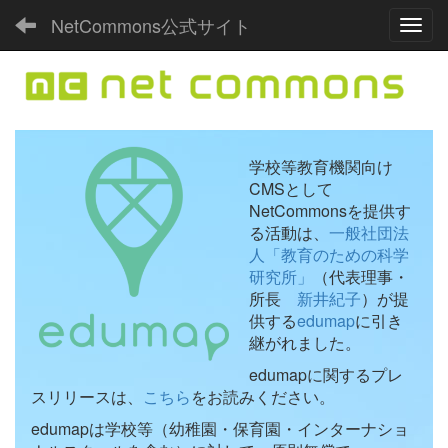
NetCommons公式サイト
Toggl
学校等教育機関向け
CMSとして
NetCommonsを提供す
る活動は、
一般社団法
人「教育のための科学
研究所」
（代表理事・
所長
新井紀子
）が提
供する
edumap
に引き
継がれました。
edumapに関するプレ
スリリースは、
こちら
をお読みください。
edumapは学校等（幼稚園・保育園・インターナショ