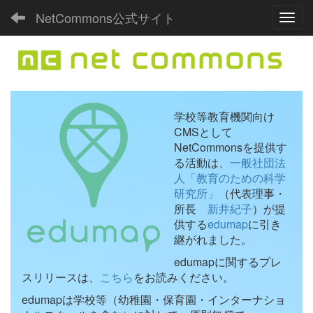
NetCommons公式サイト
Toggl
学校等教育機関向け
CMSとして
NetCommonsを提供す
る活動は、
一般社団法
人「教育のための科学
研究所」
（代表理事・
所長
新井紀子
）が提
供する
edumap
に引き
継がれました。
edumapに関するプレ
スリリースは、
こちら
をお読みください。
edumapは学校等（幼稚園・保育園・インターナショ