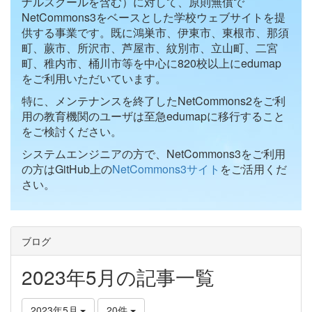
ナルスクールを含む）に対して、原則無償で
NetCommons3をベースとした学校ウェブサイトを提
供する事業です。既に鴻巣市、伊東市、東根市、那須
町、蕨市、所沢市、芦屋市、紋別市、立山町、二宮
町、稚内市、桶川市等を中心に820校以上にedumap
をご利用いただいています。
特に、メンテナンスを終了したNetCommons2をご利
用の教育機関のユーザは至急edumapに移行すること
をご検討ください。
システムエンジニアの方で、NetCommons3をご利用
の方はGitHub上の
NetCommons3サイト
をご活用くだ
さい。
ブログ
2023年5月の記事一覧
2023年5月
20件