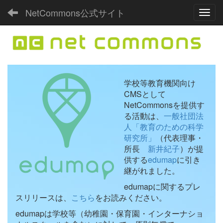
NetCommons公式サイト
Toggl
学校等教育機関向け
CMSとして
NetCommonsを提供す
る活動は、
一般社団法
人「教育のための科学
研究所」
（代表理事・
所長
新井紀子
）が提
供する
edumap
に引き
継がれました。
edumapに関するプレ
スリリースは、
こちら
をお読みください。
edumapは学校等（幼稚園・保育園・インターナショ