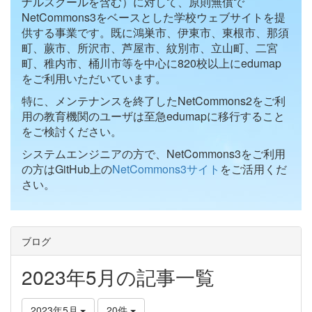
ナルスクールを含む）に対して、原則無償で
NetCommons3をベースとした学校ウェブサイトを提
供する事業です。既に鴻巣市、伊東市、東根市、那須
町、蕨市、所沢市、芦屋市、紋別市、立山町、二宮
町、稚内市、桶川市等を中心に820校以上にedumap
をご利用いただいています。
特に、メンテナンスを終了したNetCommons2をご利
用の教育機関のユーザは至急edumapに移行すること
をご検討ください。
システムエンジニアの方で、NetCommons3をご利用
の方はGitHub上の
NetCommons3サイト
をご活用くだ
さい。
ブログ
2023年5月の記事一覧
2023年5月
20件