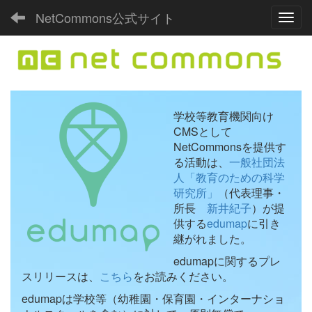
NetCommons公式サイト
Toggl
学校等教育機関向け
CMSとして
NetCommonsを提供す
る活動は、
一般社団法
人「教育のための科学
研究所」
（代表理事・
所長
新井紀子
）が提
供する
edumap
に引き
継がれました。
edumapに関するプレ
スリリースは、
こちら
をお読みください。
edumapは学校等（幼稚園・保育園・インターナショ