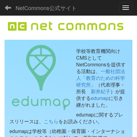
NetCommons公式サイト
Toggl
学校等教育機関向け
CMSとして
NetCommonsを提供す
る活動は、
一般社団法
人「教育のための科学
研究所」
（代表理事・
所長
新井紀子
）が提
供する
edumap
に引き
継がれました。
edumapに関するプレ
スリリースは、
こちら
をお読みください。
edumapは学校等（幼稚園・保育園・インターナショ