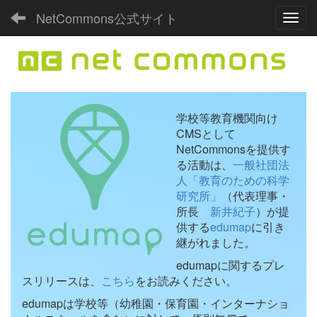
NetCommons公式サイト
Toggl
学校等教育機関向け
CMSとして
NetCommonsを提供す
る活動は、
一般社団法
人「教育のための科学
研究所」
（代表理事・
所長
新井紀子
）が提
供する
edumap
に引き
継がれました。
edumapに関するプレ
スリリースは、
こちら
をお読みください。
edumapは学校等（幼稚園・保育園・インターナショ