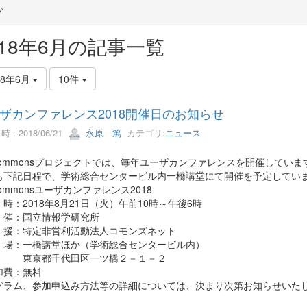
グ
018年6月の記事一覧
18年6月
10件
ザカンファレンス2018開催日のお知らせ
 : 2018/06/21
永原 篤
カテゴリ:
ニュース
tCommonsプロジェクトでは、毎年ユーザカンファレンスを開催していま
も下記日程で、学術総合センタービル内一橋講堂にて開催を予定してい
Commonsユーザカンファレンス2018
：2018年8月21日（火）午前10時～午後6時
催：国立情報学研究所
援：特定非営利活動法人コモンズネット
場：一橋講堂ほか（学術総合センタービル内）
都千代田区一ツ橋２－１－２
費：無料
グラム、参加申込み方法等の詳細については、決まり次第お知らせいた