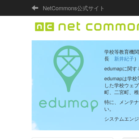
NetCommons公式サイト
学校等教育機関向
長
新井紀子
）
edumapに関
edumapは
した学校ウェ
町、二宮町、稚
特に、メンテナ
い。
システムエンジニ