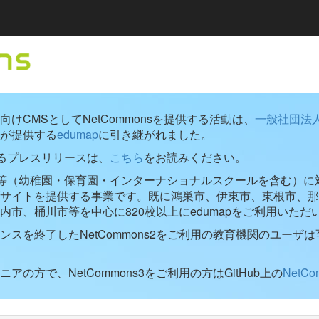
けCMSとしてNetCommonsを提供する活動は、
一般社団法
が提供する
edumap
に引き継がれました。
するプレスリリースは、
こちら
をお読みください。
学校等（幼稚園・保育園・インターナショナルスクールを含む）に対し
ブサイトを提供する事業です。既に鴻巣市、伊東市、東根市、那
内市、桶川市等を中心に820校以上にedumapをご利用いただ
ンスを終了したNetCommons2をご利用の教育機関のユーザは
アの方で、NetCommons3をご利用の方はGitHub上の
NetC