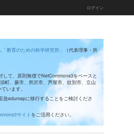
ログイン
人「教育のための科学研究所」
（代表理事・所
て、原則無償でNetCommons3をベースと
須町、蕨市、所沢市、芦屋市、紋別市、立山
いています。
至急edumapに移行することをご検討くださ
ommons3サイト
をご活用ください。