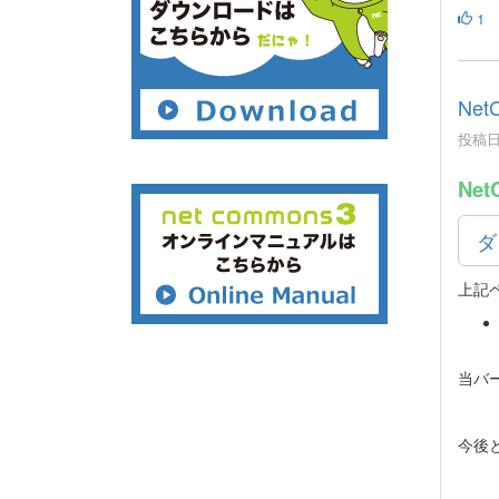
1
Net
投稿日時
Net
ダ
上記
当バ
今後と