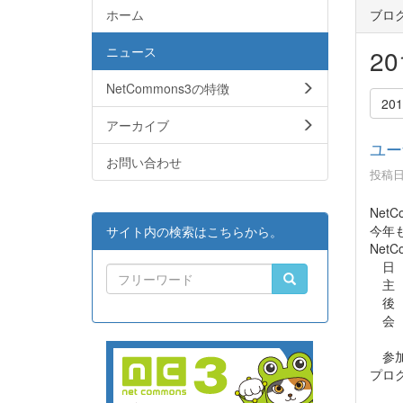
ホーム
ブロ
ニュース
2
NetCommons3の特徴
20
アーカイブ
ユー
お問い合わせ
投稿日時
Ne
今年
サイト内の検索はこちらから。
Net
日 時
主 
後 
会 
東京
参加
プロ