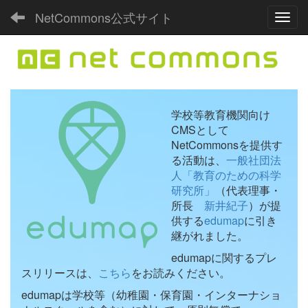
NetCommons公式サイト
Toggl
学校等教育機関向け
CMSとして
NetCommonsを提供す
る活動は、
一般社団法
人「教育のための科学
研究所」
（代表理事・
所長
新井紀子
）が提
供する
edumap
に引き
継がれました。
edumapに関するプレ
スリリースは、
こちら
をお読みください。
edumapは学校等（幼稚園・保育園・インターナショ