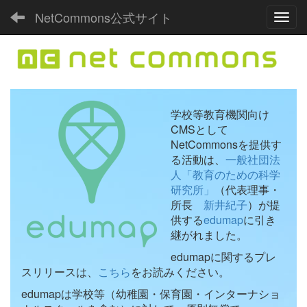
NetCommons公式サイト
Toggl
学校等教育機関向け
CMSとして
NetCommonsを提供す
る活動は、
一般社団法
人「教育のための科学
研究所」
（代表理事・
所長
新井紀子
）が提
供する
edumap
に引き
継がれました。
edumapに関するプレ
スリリースは、
こちら
をお読みください。
edumapは学校等（幼稚園・保育園・インターナショ