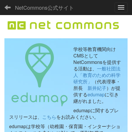
NetCommons公式サイト
Toggl
学校等教育機関向け
CMSとして
NetCommonsを提供す
る活動は、
一般社団法
人「教育のための科学
研究所」
（代表理事・
所長
新井紀子
）が提
供する
edumap
に引き
継がれました。
edumapに関するプレ
スリリースは、
こちら
をお読みください。
edumapは学校等（幼稚園・保育園・インターナショ