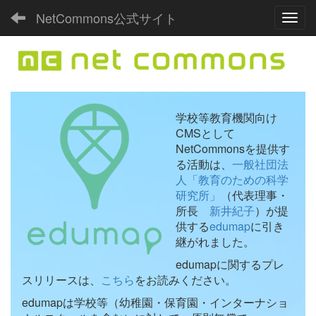
NetCommons公式サイト
Toggl
学校等教育機関向け
CMSとして
NetCommonsを提供す
る活動は、
一般社団法
人「教育のための科学
研究所」
（代表理事・
所長
新井紀子
）が提
供する
edumap
に引き
継がれました。
edumapに関するプレ
スリリースは、
こちら
をお読みください。
edumapは学校等（幼稚園・保育園・インターナショ