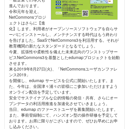
進んでおります。
令和元年を迎え、
NetCommonsプロジ
ェクトはさらに【進
化】します。利用者がオープンソースソフトウェアを自らサ
ーバにインストールし、メンテナンスする時代はもう終わり
を告げました。SaaSでNetCommons3を利活用する。それが
教育機関の新たなスタンダードとなるでしょう。
今夏、拡張性や柔軟性を備えた未来志向のワンストップサー
ビスNetCommons3を基盤としたedumapプロジェクトを始動
させます。
来る2019年8月27日(火)、「NetCommonsユーザカンファレ
ンス2019」
を開催し、edumap サービスを公式に開始いたします。ま
た、今年は、全国津々浦々の皆様にご参加いただけますよう
オンライン配信を予定しています。
安全でサステイナブルな公的情報の発信・共有、さらにオー
プンデータの利活用推進を加速化させていきましょう。
当日、edumap のファーストユーザを募集開始いたします。
また、事前登録制にて、ハンズオン型の操作研修を予定して
おります。お席に限りがございますので、ぜひお早めにお申
し込みください。