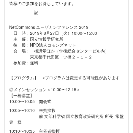
皆様のご参加をお待ちしています。
記
NetCommons ユーザカンファレンス 2019
日 時：2019年8月27日（火）10:00〜15:00
主 催：国立情報学研究所
後 援：NPO法人コモンズネット
会 場：一橋講堂ほか（学術総合センタービル内）
東京都千代田区一ツ橋２－１－２
参加費：無料
【プログラム】 ※プログラムは変更する可能性があります
◎メインセッション＜10:00〜12:15＞
【一橋講堂】
10:00〜10:05 開会式
10:05〜10:10 来賓挨拶
前 文部科学省 国立教育政策研究所 所長 常盤
豊 様
10:10〜10:35 主催者挨拶