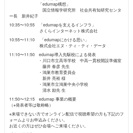
「edumap構想」
国立情報学研究所 社会共有知研究センタ
ー長 新井紀子
10:35〜10:55 「edumapを支えるインフラ」
さくらインターネット株式会社
10:55〜11:10 「edumapにかける思い」
株式会社エヌ・ティ・ティ・データ
11:10〜11:50 edumap導入先駆校による発表
・川口市立高等学校 中高一貫校開設準備室
藤井 春彦 先生
・鴻巣市教育委員会
新井 亮裕 様
・鴻巣市立鴻巣中央小学校
清水 励先 生
11:50〜12:15 edumap 事業の概要
（※発表者等は敬称略）
※来場できない方でオンライン配信で視聴希望の方も下記のフ
ォームよりお申込みください。
お近くの方はぜひ会場へご来場ください。