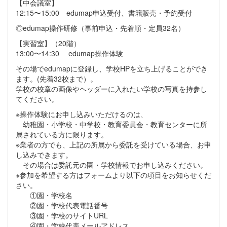
【中会議室】
12:15〜15:00 edumap申込受付、書籍販売・予約受付
◎edumap操作研修（事前申込・先着順・定員32名）
【実習室】（20階）
13:00〜14:30 edumap操作体験
その場でedumapに登録し、学校HPを立ち上げることができ
ます。(先着32校まで）。
学校の校章の画像やヘッダーに入れたい学校の写真を持参し
てください。
※操作体験にお申し込みいただけるのは、
幼稚園・小学校・中学校・教育委員会・教育センターに所
属されている方に限ります。
※業者の方でも、上記の所属から委託を受けている場合、お申
し込みできます。
その場合は委託元の園・学校情報でお申し込みください。
※参加を希望する方はフォームより以下の項目をお知らせくだ
さい。
①園・学校名
②園・学校代表電話番号
③園・学校のサイトURL
④園・学校代表メールアドレス