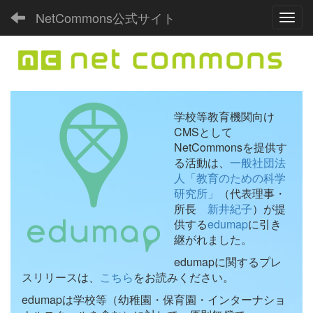
NetCommons公式サイト
Toggl
学校等教育機関向け
CMSとして
NetCommonsを提供す
る活動は、
一般社団法
人「教育のための科学
研究所」
（代表理事・
所長
新井紀子
）が提
供する
edumap
に引き
継がれました。
edumapに関するプレ
スリリースは、
こちら
をお読みください。
edumapは学校等（幼稚園・保育園・インターナショ