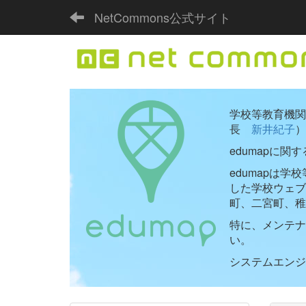
NetCommons公式サイト
学校等教育機関向
長
新井紀子
）
edumapに関
edumapは
した学校ウェ
町、二宮町、稚
特に、メンテナ
い。
システムエンジニ