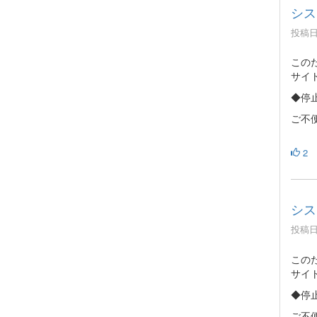
シス
投稿日時
この
サイ
◆停止
ご不
2
シス
投稿日時
この
サイ
◆停止
ご不