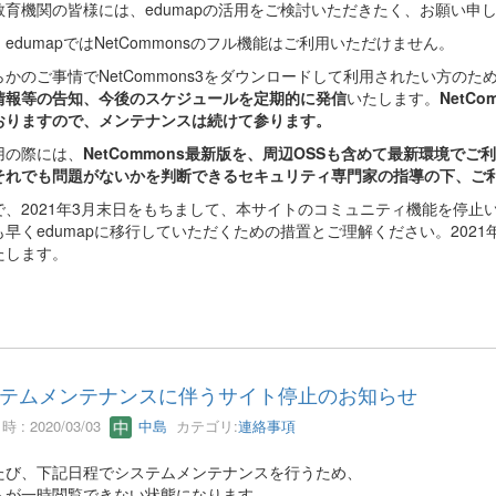
教育機関の皆様には、edumapの活用をご検討いただきたく、お願い申
edumapではNetCommonsのフル機能はご利用いただけません。
らかのご事情でNetCommons3をダウンロードして利用されたい方のた
情報等の告知、今後のスケジュールを定期的に発信
いたします。
NetC
おりますので、メンテナンスは続けて参ります。
用の際には、
NetCommons最新版を、周辺OSSも含めて最新環境で
それでも問題がないかを判断できるセキュリティ専門家の指導の下、ご
で、2021年3月末日をもちまして、本サイトのコミュニティ機能を停
も早くedumapに移行していただくための措置とご理解ください。202
たします。
テムメンテナンスに伴うサイト停止のお知らせ
 : 2020/03/03
中島
カテゴリ:
連絡事項
たび、下記日程でシステムメンテナンスを行うため、
トが一時閲覧できない状態になります。