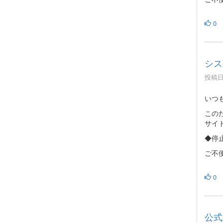
0
シス
投稿日時
いつも
この
サイ
◆停止
ご不
0
公式