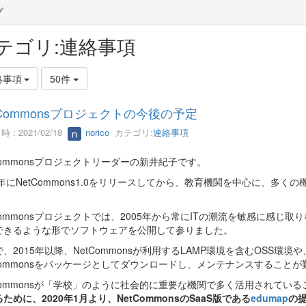
グ
テゴリ:連絡事項
絡事項
50件
tCommonsプロジェクトの今後の予定
 : 2021/02/18
norico
カテゴリ:
連絡事項
Commonsプロジェクトリーダーの新井紀子です。
5年にNetCommons1.0をリリースしてから、教育機関を中心に、多くの
。
Commonsプロジェクトでは、2005年から常にITの潮流を敏感に感じ
できるような形でソフトウェアを公開して参りました。
、2015年以降、NetCommonsが利用するLAMP環境を含むOSS
tCommonsをパッケージとしてダウンロードし、メンテナンスすること
tCommonsが「学校」のように社会的に重要な機関で多く活用されてい
ために、2020年1月より、NetCommonsのSaaS版である
edumap
の