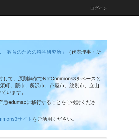
ログイン
人「教育のための科学研究所」
（代表理事・所
て、原則無償でNetCommons3をベースと
須町、蕨市、所沢市、芦屋市、紋別市、立山
いています。
至急edumapに移行することをご検討くださ
ommons3サイト
をご活用ください。