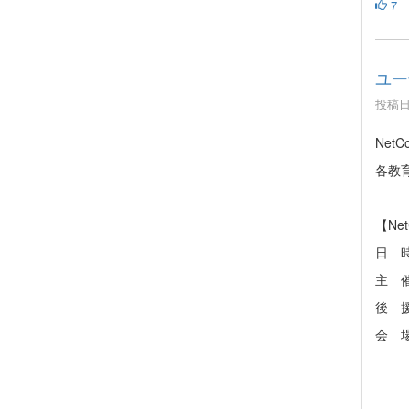
7
ユー
投稿日時
Net
各教
【Ne
日 時
主 
後 
会 