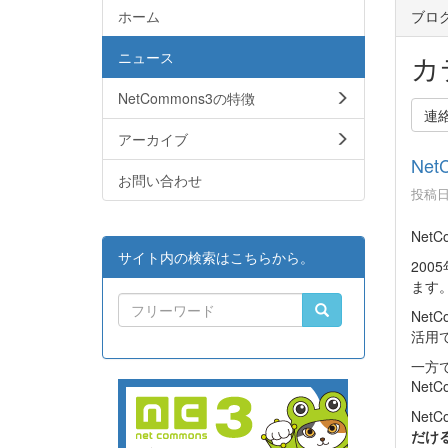
ホーム
ブロ
ニュース
カ
NetCommons3の特徴
連
アーカイブ
Ne
お問い合わせ
投稿日時
Net
サイト内の検索はこちらから。
200
ます
Net
活用
一方で
Ne
Ne
だける