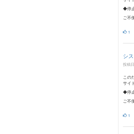
◆停止
ご不
1
シス
投稿日時
この
サイ
◆停止
ご不
1