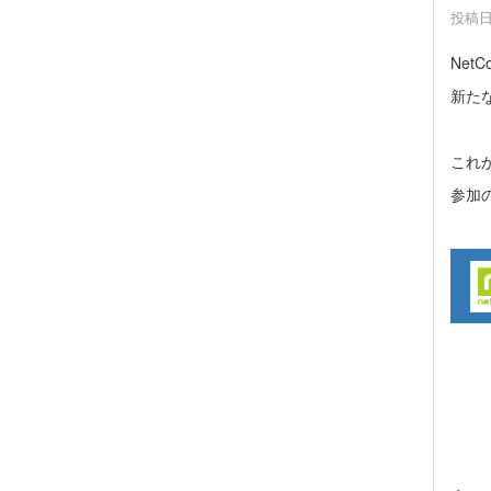
投稿日時
Net
新た
これ
参加