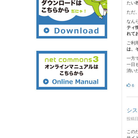
たい
ただ、
なん
ティ
れて
ご利
は、
一方
一日
消い
6
シス
投稿日時
この
サイ