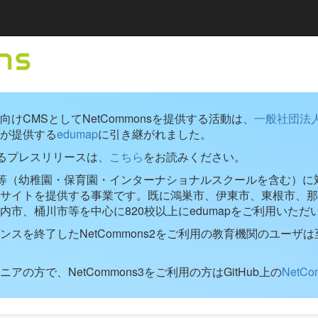
けCMSとしてNetCommonsを提供する活動は、
一般社団法
が提供する
edumap
に引き継がれました。
するプレスリリースは、
こちら
をお読みください。
学校等（幼稚園・保育園・インターナショナルスクールを含む）に対し
ブサイトを提供する事業です。既に鴻巣市、伊東市、東根市、那
内市、桶川市等を中心に820校以上にedumapをご利用いただ
ンスを終了したNetCommons2をご利用の教育機関のユーザは
アの方で、NetCommons3をご利用の方はGitHub上の
NetC