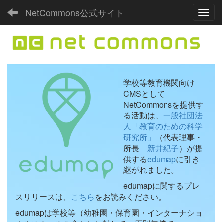
NetCommons公式サイト
Toggl
学校等教育機関向け
CMSとして
NetCommonsを提供す
る活動は、
一般社団法
人「教育のための科学
研究所」
（代表理事・
所長
新井紀子
）が提
供する
edumap
に引き
継がれました。
edumapに関するプレ
スリリースは、
こちら
をお読みください。
edumapは学校等（幼稚園・保育園・インターナショ