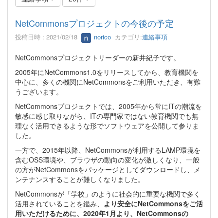
NetCommonsプロジェクトの今後の予定
投稿日時 : 2021/02/18
norico
カテゴリ:
連絡事項
NetCommonsプロジェクトリーダーの新井紀子です。
2005年にNetCommons1.0をリリースしてから、教育機関を
中心に、多くの機関にNetCommonsをご利用いただき、有難
うございます。
NetCommonsプロジェクトでは、2005年から常にITの潮流を
敏感に感じ取りながら、ITの専門家ではない教育機関でも無
理なく活用できるような形でソフトウェアを公開して参りま
した。
一方で、2015年以降、NetCommonsが利用するLAMP環境を
含むOSS環境や、ブラウザの動向の変化が激しくなり、一般
の方がNetCommonsをパッケージとしてダウンロードし、メ
ンテナンスすることが難しくなりました。
NetCommonsが「学校」のように社会的に重要な機関で多く
活用されていることを鑑み、
より安全にNetCommonsをご活
用いただけるために、2020年1月より、NetCommonsの