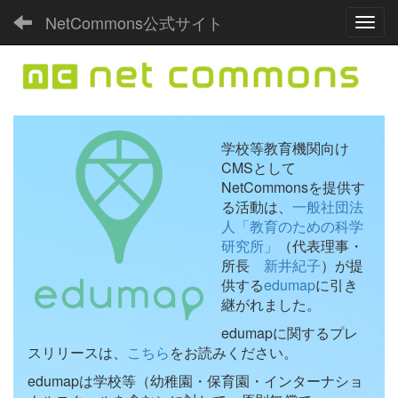
NetCommons公式サイト
Toggl
学校等教育機関向け
CMSとして
NetCommonsを提供す
る活動は、
一般社団法
人「教育のための科学
研究所」
（代表理事・
所長
新井紀子
）が提
供する
edumap
に引き
継がれました。
edumapに関するプレ
スリリースは、
こちら
をお読みください。
edumapは学校等（幼稚園・保育園・インターナショ