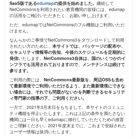
SaaS版である
edumap
の提供を始めました。
継続して
NetCommonsを利用されたい教育機関の皆様には、edumap
の活用をご検討いただきたく、お願い申し上げます。
ただ、edumapではNetCommonsのフル機能はご利用いただ
けません。
なんらかのご事情でNetCommons3をダウンロードして利用
されたい方のために、
本サイトでは、パッケージの配布や、
セキュリティ情報等の告知、今後のスケジュールを定期的に
発信
いたします。
NetCommons3自体は、国のいくつかのイ
ンフラでも活用されておりますので、メンテナンスは続けて
参ります。
ご利用の際には、
NetCommons最新版を、周辺OSSも含め
て最新環境でご利用いただけるよう、また最新環境にできな
い場合には、それでも問題がないかを判断できるセキュリテ
ィ専門家の指導の下、ご利用ください。
一方で、2021年3月末日をもちまして、本サイトのコミュニ
ティ機能を停止いたします。これは上記の条件を満たさない
機関には一日も早くedumapに移行していただくための措置
とご理解ください。2021年度末までに、これまで登録された
ユーザー情報は抹消いたします。