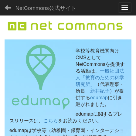
NetCommons公式サイト
Toggl
学校等教育機関向け
CMSとして
NetCommonsを提供す
る活動は、
一般社団法
人「教育のための科学
研究所」
（代表理事・
所長
新井紀子
）が提
供する
edumap
に引き
継がれました。
edumapに関するプレ
スリリースは、
こちら
をお読みください。
edumapは学校等（幼稚園・保育園・インターナショ