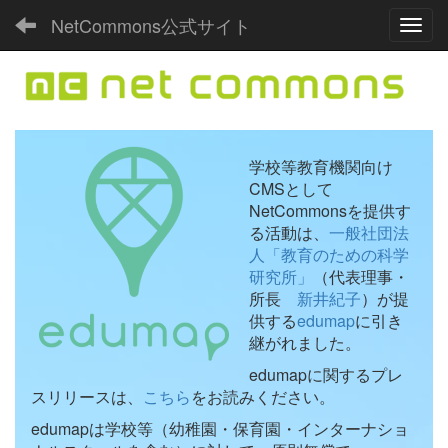
NetCommons公式サイト
Toggl
学校等教育機関向け
CMSとして
NetCommonsを提供す
る活動は、
一般社団法
人「教育のための科学
研究所」
（代表理事・
所長
新井紀子
）が提
供する
edumap
に引き
継がれました。
edumapに関するプレ
スリリースは、
こちら
をお読みください。
edumapは学校等（幼稚園・保育園・インターナショ