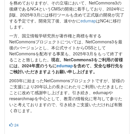
を務めておりますが、その立場において、NetCommons3の
後継であるNC4というCMSの開発に着手しており、2024年に
β版、2025年3月には移行ツールも含めて正式版の開発が完了
する予定です。開発完了後、速やかに
edumap
はNC4に移行
します。
一方、国立情報学研究所が著作権と商標を有する
NetCommonsプロジェクトについては、NetCommons3を最
後のバージョンとし、本公式サイトからOSSとして
NetCommonsを配布する事業も、2025年3月をもって終了す
ることと致しました。
現在、NetCommons3をご利用の皆様
には、2024年度のうちに
edumap
を含めて、安全な移行先を
ご検討いただきますようお願い申し上げます。
2003年に始まったNetCommonsプロジェクトですが、皆様の
ご支援により20年以上の長きにわたりご利用いただきました
ことに改めて感謝申し上げます。引き続き、edumapや
researchmapを中心として、教育の情報化に寄与して参りた
いと考えておりますので、引き続きご支援いただければ有難
く存じます。
24