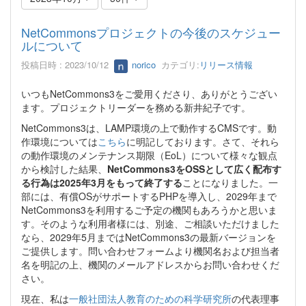
NetCommonsプロジェクトの今後のスケジュー
ルについて
投稿日時 : 2023/10/12
norico
カテゴリ:
リリース情報
いつもNetCommons3をご愛用くださり、ありがとうござい
ます。プロジェクトリーダーを務める新井紀子です。
NetCommons3は、LAMP環境の上で動作するCMSです。動
作環境については
こちら
に明記しております。さて、それら
の動作環境のメンテナンス期限（EoL）について様々な観点
から検討した結果、
NetCommons3をOSSとして広く配布す
る行為は2025年3月をもって終了する
ことになりました。一
部には、有償OSがサポートするPHPを導入し、2029年まで
NetCommons3を利用するご予定の機関もあろうかと思いま
す。そのような利用者様には、別途、ご相談いただけました
なら、2029年5月まではNetCommons3の最新バージョンを
ご提供します。問い合わせフォームより機関名および担当者
名を明記の上、機関のメールアドレスからお問い合わせくだ
さい。
現在、私は
一般社団法人教育のための科学研究所
の代表理事