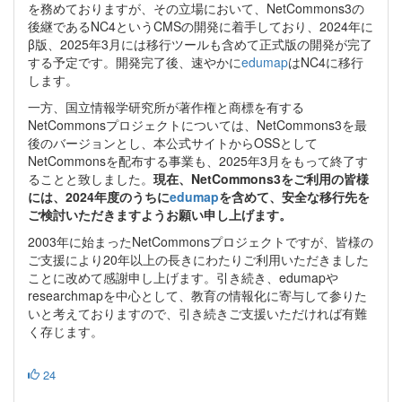
を務めておりますが、その立場において、NetCommons3の
後継であるNC4というCMSの開発に着手しており、2024年に
β版、2025年3月には移行ツールも含めて正式版の開発が完了
する予定です。開発完了後、速やかに
edumap
はNC4に移行
します。
一方、国立情報学研究所が著作権と商標を有する
NetCommonsプロジェクトについては、NetCommons3を最
後のバージョンとし、本公式サイトからOSSとして
NetCommonsを配布する事業も、2025年3月をもって終了す
ることと致しました。
現在、NetCommons3をご利用の皆様
には、2024年度のうちに
edumap
を含めて、安全な移行先を
ご検討いただきますようお願い申し上げます。
2003年に始まったNetCommonsプロジェクトですが、皆様の
ご支援により20年以上の長きにわたりご利用いただきました
ことに改めて感謝申し上げます。引き続き、edumapや
researchmapを中心として、教育の情報化に寄与して参りた
いと考えておりますので、引き続きご支援いただければ有難
く存じます。
24