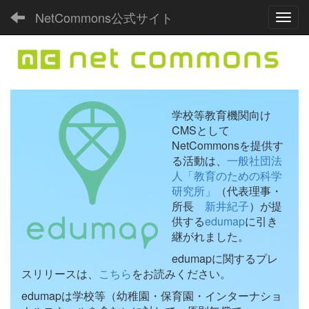
NetCommons公式サイト
Toggl
学校等教育機関向け
CMSとして
NetCommonsを提供す
る活動は、
一般社団法
人「教育のための科学
研究所」
（代表理事・
所長
新井紀子
）が提
供する
edumap
に引き
継がれました。
edumapに関するプレ
スリリースは、
こちら
をお読みください。
edumapは学校等（幼稚園・保育園・インターナショ