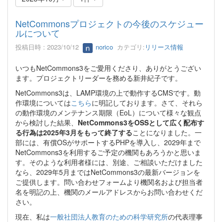
NetCommonsプロジェクトの今後のスケジュー
ルについて
投稿日時 : 2023/10/12
norico
カテゴリ:
リリース情報
いつもNetCommons3をご愛用くださり、ありがとうござい
ます。プロジェクトリーダーを務める新井紀子です。
NetCommons3は、LAMP環境の上で動作するCMSです。動
作環境については
こちら
に明記しております。さて、それら
の動作環境のメンテナンス期限（EoL）について様々な観点
から検討した結果、
NetCommons3をOSSとして広く配布す
る行為は2025年3月をもって終了する
ことになりました。一
部には、有償OSがサポートするPHPを導入し、2029年まで
NetCommons3を利用するご予定の機関もあろうかと思いま
す。そのような利用者様には、別途、ご相談いただけました
なら、2029年5月まではNetCommons3の最新バージョンを
ご提供します。問い合わせフォームより機関名および担当者
名を明記の上、機関のメールアドレスからお問い合わせくだ
さい。
現在、私は
一般社団法人教育のための科学研究所
の代表理事