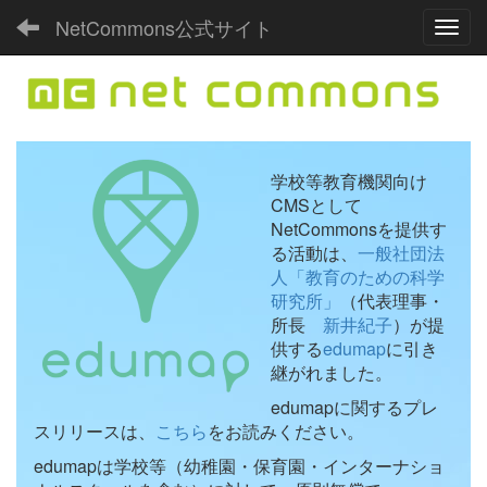
NetCommons公式サイト
Toggl
学校等教育機関向け
CMSとして
NetCommonsを提供す
る活動は、
一般社団法
人「教育のための科学
研究所」
（代表理事・
所長
新井紀子
）が提
供する
edumap
に引き
継がれました。
edumapに関するプレ
スリリースは、
こちら
をお読みください。
edumapは学校等（幼稚園・保育園・インターナショ