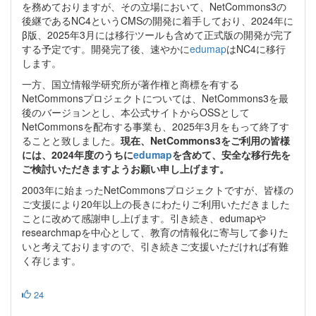
を務めておりますが、その立場において、NetCommons3の
後継であるNC4というCMSの開発に着手しており、2024年に
β版、2025年3月には移行ツールも含めて正式版の開発が完了
する予定です。開発完了後、速やかに
edumap
はNC4に移行
します。
一方、国立情報学研究所が著作権と商標を有する
NetCommonsプロジェクトについては、NetCommons3を最
後のバージョンとし、本公式サイトからOSSとして
NetCommonsを配布する事業も、2025年3月をもって終了す
ることと致しました。
現在、NetCommons3をご利用の皆様
には、2024年度のうちに
edumap
を含めて、安全な移行先を
ご検討いただきますようお願い申し上げます。
2003年に始まったNetCommonsプロジェクトですが、皆様の
ご支援により20年以上の長きにわたりご利用いただきました
ことに改めて感謝申し上げます。引き続き、edumapや
researchmapを中心として、教育の情報化に寄与して参りた
いと考えておりますので、引き続きご支援いただければ有難
く存じます。
24