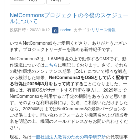
NetCommonsプロジェクトの今後のスケジュー
ルについて
投稿日時 : 2023/10/12
norico
カテゴリ:
リリース情報
いつもNetCommons3をご愛用くださり、ありがとうござい
ます。プロジェクトリーダーを務める新井紀子です。
NetCommons3は、LAMP環境の上で動作するCMSです。動
作環境については
こちら
に明記しております。さて、それら
の動作環境のメンテナンス期限（EoL）について様々な観点
から検討した結果、
NetCommons3をOSSとして広く配布す
る行為は2025年3月をもって終了する
ことになりました。一
部には、有償OSがサポートするPHPを導入し、2029年まで
NetCommons3を利用するご予定の機関もあろうかと思いま
す。そのような利用者様には、別途、ご相談いただけました
なら、2029年5月まではNetCommons3の最新バージョンを
ご提供します。問い合わせフォームより機関名および担当者
名を明記の上、機関のメールアドレスからお問い合わせくだ
さい。
現在、私は
一般社団法人教育のための科学研究所
の代表理事