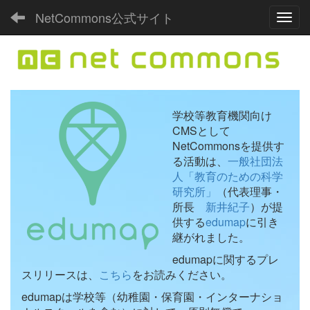
NetCommons公式サイト
Toggl
学校等教育機関向け
CMSとして
NetCommonsを提供す
る活動は、
一般社団法
人「教育のための科学
研究所」
（代表理事・
所長
新井紀子
）が提
供する
edumap
に引き
継がれました。
edumapに関するプレ
スリリースは、
こちら
をお読みください。
edumapは学校等（幼稚園・保育園・インターナショ