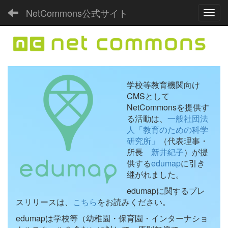
NetCommons公式サイト
Toggl
学校等教育機関向け
CMSとして
NetCommonsを提供す
る活動は、
一般社団法
人「教育のための科学
研究所」
（代表理事・
所長
新井紀子
）が提
供する
edumap
に引き
継がれました。
edumapに関するプレ
スリリースは、
こちら
をお読みください。
edumapは学校等（幼稚園・保育園・インターナショ