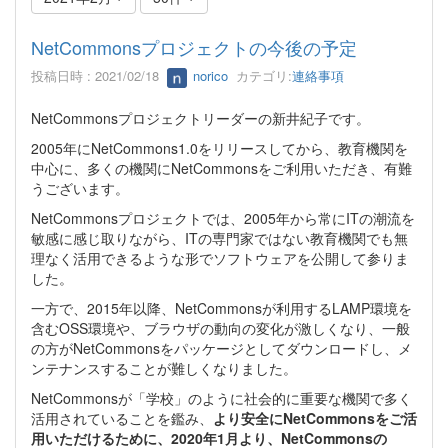
NetCommonsプロジェクトの今後の予定
投稿日時 : 2021/02/18
norico
カテゴリ:
連絡事項
NetCommonsプロジェクトリーダーの新井紀子です。
2005年にNetCommons1.0をリリースしてから、教育機関を
中心に、多くの機関にNetCommonsをご利用いただき、有難
うございます。
NetCommonsプロジェクトでは、2005年から常にITの潮流を
敏感に感じ取りながら、ITの専門家ではない教育機関でも無
理なく活用できるような形でソフトウェアを公開して参りま
した。
一方で、2015年以降、NetCommonsが利用するLAMP環境を
含むOSS環境や、ブラウザの動向の変化が激しくなり、一般
の方がNetCommonsをパッケージとしてダウンロードし、メ
ンテナンスすることが難しくなりました。
NetCommonsが「学校」のように社会的に重要な機関で多く
活用されていることを鑑み、
より安全にNetCommonsをご活
用いただけるために、2020年1月より、NetCommonsの