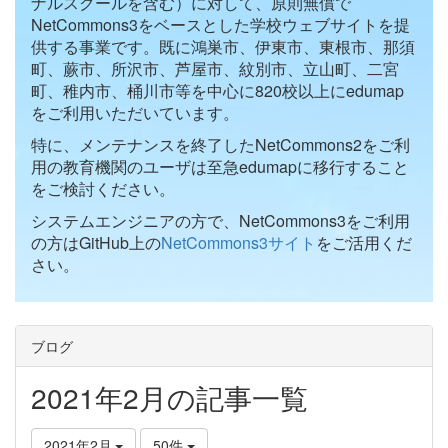
ナルスクールを含む）に対して、原則無償で
NetCommons3をベースとした学校ウェブサイトを提
供する事業です。既に鴻巣市、伊東市、東根市、那須
町、蕨市、所沢市、芦屋市、紋別市、立山町、二宮
町、稚内市、桶川市等を中心に820校以上にedumap
をご利用いただいています。
特に、メンテナンスを終了したNetCommons2をご利
用の教育機関のユーザは至急edumapに移行すること
をご検討ください。
システムエンジニアの方で、NetCommons3をご利用
の方はGitHub上の
NetCommons3サイト
をご活用くだ
さい。
ブログ
2021年2月の記事一覧
2021年2月
50件