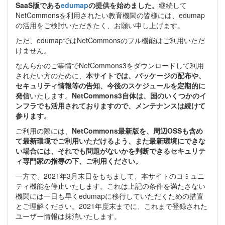
SaaS版である
edumap
の提供を始めました。
継続して
NetCommonsを利用されたい教育機関の皆様には、edumap
の活用をご検討いただきたく、お願い申し上げます。
ただ、edumapではNetCommonsのフル機能はご利用いただ
けません。
なんらかのご事情でNetCommons3をダウンロードして利用
されたい方のために、
本サイトでは、パッケージの配布や、
セキュリティ情報等の告知、今後のスケジュールを定期的に
発信
いたします。
NetCommons3自体は、国のいくつかのイ
ンフラでも活用されておりますので、メンテナンスは続けて
参ります。
ご利用の際には、
NetCommons最新版を、周辺OSSも含め
て最新環境でご利用いただけるよう、また最新環境にできな
い場合には、それでも問題がないかを判断できるセキュリテ
ィ専門家の指導の下、ご利用ください。
一方で、2021年3月末日をもちまして、本サイトのコミュニ
ティ機能を停止いたします。これは上記の条件を満たさない
機関には一日も早くedumapに移行していただくための措置
とご理解ください。2021年度末までに、これまで登録された
ユーザー情報は抹消いたします。