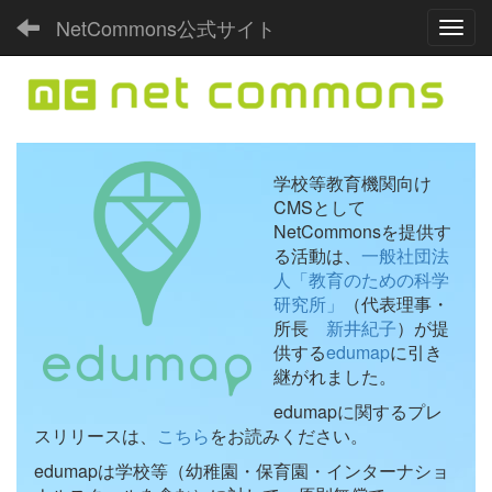
NetCommons公式サイト
Toggl
学校等教育機関向け
CMSとして
NetCommonsを提供す
る活動は、
一般社団法
人「教育のための科学
研究所」
（代表理事・
所長
新井紀子
）が提
供する
edumap
に引き
継がれました。
edumapに関するプレ
スリリースは、
こちら
をお読みください。
edumapは学校等（幼稚園・保育園・インターナショ