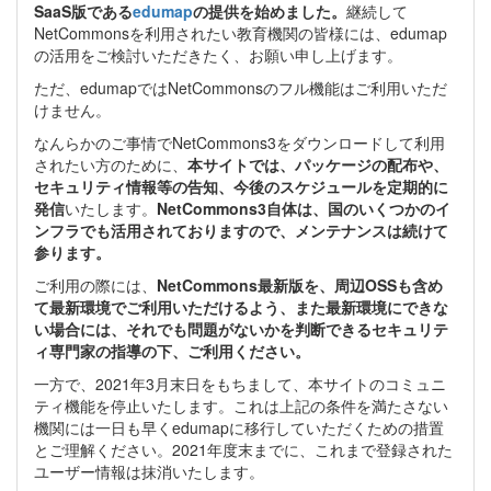
SaaS版である
edumap
の提供を始めました。
継続して
NetCommonsを利用されたい教育機関の皆様には、edumap
の活用をご検討いただきたく、お願い申し上げます。
ただ、edumapではNetCommonsのフル機能はご利用いただ
けません。
なんらかのご事情でNetCommons3をダウンロードして利用
されたい方のために、
本サイトでは、パッケージの配布や、
セキュリティ情報等の告知、今後のスケジュールを定期的に
発信
いたします。
NetCommons3自体は、国のいくつかのイ
ンフラでも活用されておりますので、メンテナンスは続けて
参ります。
ご利用の際には、
NetCommons最新版を、周辺OSSも含め
て最新環境でご利用いただけるよう、また最新環境にできな
い場合には、それでも問題がないかを判断できるセキュリテ
ィ専門家の指導の下、ご利用ください。
一方で、2021年3月末日をもちまして、本サイトのコミュニ
ティ機能を停止いたします。これは上記の条件を満たさない
機関には一日も早くedumapに移行していただくための措置
とご理解ください。2021年度末までに、これまで登録された
ユーザー情報は抹消いたします。