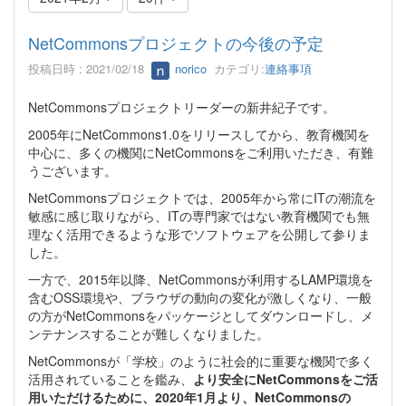
NetCommonsプロジェクトの今後の予定
投稿日時 : 2021/02/18
norico
カテゴリ:
連絡事項
NetCommonsプロジェクトリーダーの新井紀子です。
2005年にNetCommons1.0をリリースしてから、教育機関を
中心に、多くの機関にNetCommonsをご利用いただき、有難
うございます。
NetCommonsプロジェクトでは、2005年から常にITの潮流を
敏感に感じ取りながら、ITの専門家ではない教育機関でも無
理なく活用できるような形でソフトウェアを公開して参りま
した。
一方で、2015年以降、NetCommonsが利用するLAMP環境を
含むOSS環境や、ブラウザの動向の変化が激しくなり、一般
の方がNetCommonsをパッケージとしてダウンロードし、メ
ンテナンスすることが難しくなりました。
NetCommonsが「学校」のように社会的に重要な機関で多く
活用されていることを鑑み、
より安全にNetCommonsをご活
用いただけるために、2020年1月より、NetCommonsの