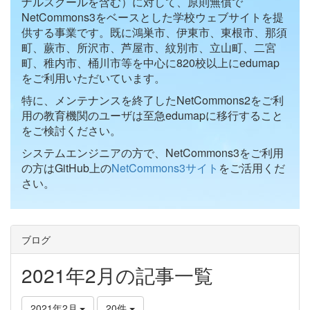
ナルスクールを含む）に対して、原則無償で
NetCommons3をベースとした学校ウェブサイトを提
供する事業です。既に鴻巣市、伊東市、東根市、那須
町、蕨市、所沢市、芦屋市、紋別市、立山町、二宮
町、稚内市、桶川市等を中心に820校以上にedumap
をご利用いただいています。
特に、メンテナンスを終了したNetCommons2をご利
用の教育機関のユーザは至急edumapに移行すること
をご検討ください。
システムエンジニアの方で、NetCommons3をご利用
の方はGitHub上の
NetCommons3サイト
をご活用くだ
さい。
ブログ
2021年2月の記事一覧
2021年2月
20件