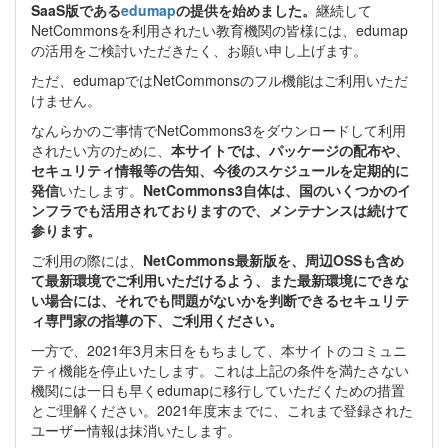
SaaS版である
edumap
の提供を始めました。
継続して
NetCommonsを利用されたい教育機関の皆様には、edumap
の活用をご検討いただきたく、お願い申し上げます。
ただ、edumapではNetCommonsのフル機能はご利用いただ
けません。
なんらかのご事情でNetCommons3をダウンロードして利用
されたい方のために、
本サイトでは、パッケージの配布や、
セキュリティ情報等の告知、今後のスケジュールを定期的に
発信
いたします。
NetCommons3自体は、国のいくつかのイ
ンフラでも活用されておりますので、メンテナンスは続けて
参ります。
ご利用の際には、
NetCommons最新版を、周辺OSSも含め
て最新環境でご利用いただけるよう、また最新環境にできな
い場合には、それでも問題がないかを判断できるセキュリテ
ィ専門家の指導の下、ご利用ください。
一方で、2021年3月末日をもちまして、本サイトのコミュニ
ティ機能を停止いたします。これは上記の条件を満たさない
機関には一日も早くedumapに移行していただくための措置
とご理解ください。2021年度末までに、これまで登録された
ユーザー情報は抹消いたします。