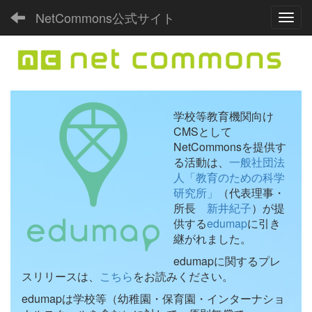
NetCommons公式サイト
Toggl
学校等教育機関向け
CMSとして
NetCommonsを提供す
る活動は、
一般社団法
人「教育のための科学
研究所」
（代表理事・
所長
新井紀子
）が提
供する
edumap
に引き
継がれました。
edumapに関するプレ
スリリースは、
こちら
をお読みください。
edumapは学校等（幼稚園・保育園・インターナショ