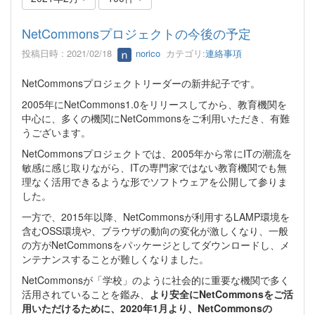
NetCommonsプロジェクトの今後の予定
投稿日時 : 2021/02/18
norico
カテゴリ:
連絡事項
NetCommonsプロジェクトリーダーの新井紀子です。
2005年にNetCommons1.0をリリースしてから、教育機関を
中心に、多くの機関にNetCommonsをご利用いただき、有難
うございます。
NetCommonsプロジェクトでは、2005年から常にITの潮流を
敏感に感じ取りながら、ITの専門家ではない教育機関でも無
理なく活用できるような形でソフトウェアを公開して参りま
した。
一方で、2015年以降、NetCommonsが利用するLAMP環境を
含むOSS環境や、ブラウザの動向の変化が激しくなり、一般
の方がNetCommonsをパッケージとしてダウンロードし、メ
ンテナンスすることが難しくなりました。
NetCommonsが「学校」のように社会的に重要な機関で多く
活用されていることを鑑み、
より安全にNetCommonsをご活
用いただけるために、2020年1月より、NetCommonsの