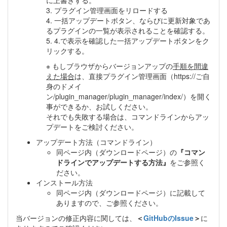
3. プラグイン管理画面をリロードする
4. 一括アップデートボタン、ならびに更新対象であ
るプラグインの一覧が表示されることを確認する。
5. 4.で表示を確認した一括アップデートボタンをク
リックする。
※ もしブラウザからバージョンアップの
手順を間違
えた場合
は、直接プラグイン管理画面（https://ご自
身のドメイ
ン/plugin_manager/plugin_manager/index/）を開く
事ができるか、お試しください。
それでも失敗する場合は、コマンドラインからアッ
プデートをご検討ください。
アップデート方法（コマンドライン）
同ページ内（ダウンロードページ）の
『コマン
ドラインでアップデートする方法』
をご参照く
ださい。
インストール方法
同ページ内（ダウンロードページ）に記載して
ありますので、ご参照ください。
当バージョンの修正内容に関しては、
＜
GitHubのIssue
＞
に