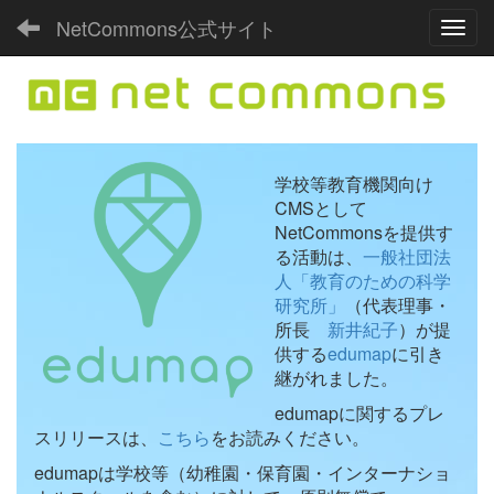
NetCommons公式サイト
Toggl
学校等教育機関向け
CMSとして
NetCommonsを提供す
る活動は、
一般社団法
人「教育のための科学
研究所」
（代表理事・
所長
新井紀子
）が提
供する
edumap
に引き
継がれました。
edumapに関するプレ
スリリースは、
こちら
をお読みください。
edumapは学校等（幼稚園・保育園・インターナショ