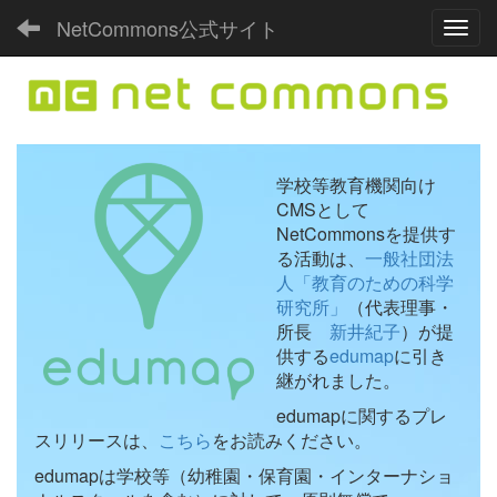
NetCommons公式サイト
Toggl
学校等教育機関向け
CMSとして
NetCommonsを提供す
る活動は、
一般社団法
人「教育のための科学
研究所」
（代表理事・
所長
新井紀子
）が提
供する
edumap
に引き
継がれました。
edumapに関するプレ
スリリースは、
こちら
をお読みください。
edumapは学校等（幼稚園・保育園・インターナショ