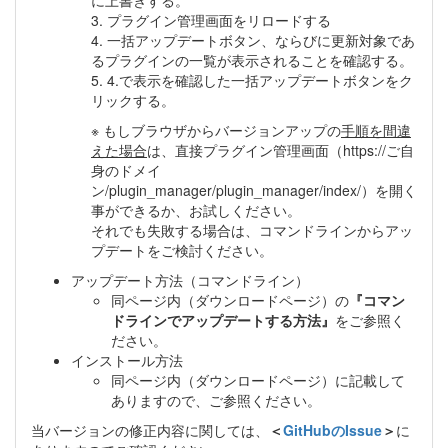
3. プラグイン管理画面をリロードする
4. 一括アップデートボタン、ならびに更新対象であ
るプラグインの一覧が表示されることを確認する。
5. 4.で表示を確認した一括アップデートボタンをク
リックする。
※ もしブラウザからバージョンアップの
手順を間違
えた場合
は、直接プラグイン管理画面（https://ご自
身のドメイ
ン/plugin_manager/plugin_manager/index/）を開く
事ができるか、お試しください。
それでも失敗する場合は、コマンドラインからアッ
プデートをご検討ください。
アップデート方法（コマンドライン）
同ページ内（ダウンロードページ）の
『コマン
ドラインでアップデートする方法』
をご参照く
ださい。
インストール方法
同ページ内（ダウンロードページ）に記載して
ありますので、ご参照ください。
当バージョンの修正内容に関しては、
＜
GitHubのIssue
＞
に