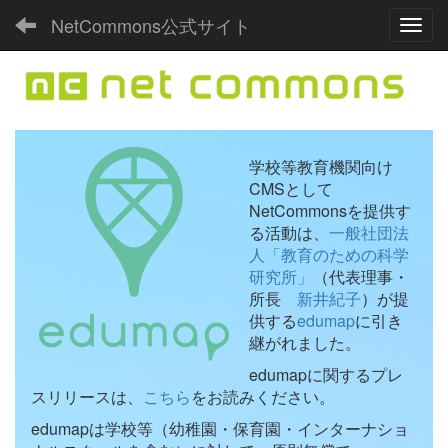
NetCommons公式サイト
Toggl
学校等教育機関向け
CMSとして
NetCommonsを提供す
る活動は、
一般社団法
人「教育のための科学
研究所」
（代表理事・
所長
新井紀子
）が提
供する
edumap
に引き
継がれました。
edumapに関するプレ
スリリースは、
こちら
をお読みください。
edumapは学校等（幼稚園・保育園・インターナショ