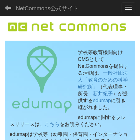
NetCommons公式サイト
Toggl
学校等教育機関向け
CMSとして
NetCommonsを提供す
る活動は、
一般社団法
人「教育のための科学
研究所」
（代表理事・
所長
新井紀子
）が提
供する
edumap
に引き
継がれました。
edumapに関するプレ
スリリースは、
こちら
をお読みください。
edumapは学校等（幼稚園・保育園・インターナショ