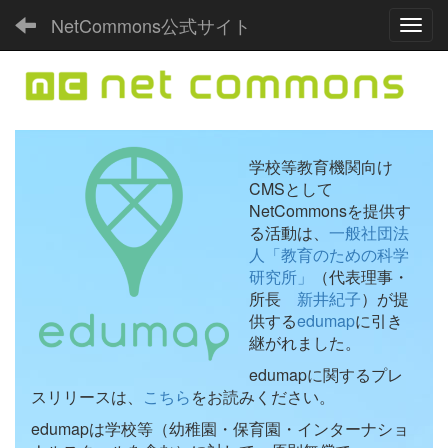
NetCommons公式サイト
Toggl
学校等教育機関向け
CMSとして
NetCommonsを提供す
る活動は、
一般社団法
人「教育のための科学
研究所」
（代表理事・
所長
新井紀子
）が提
供する
edumap
に引き
継がれました。
edumapに関するプレ
スリリースは、
こちら
をお読みください。
edumapは学校等（幼稚園・保育園・インターナショ