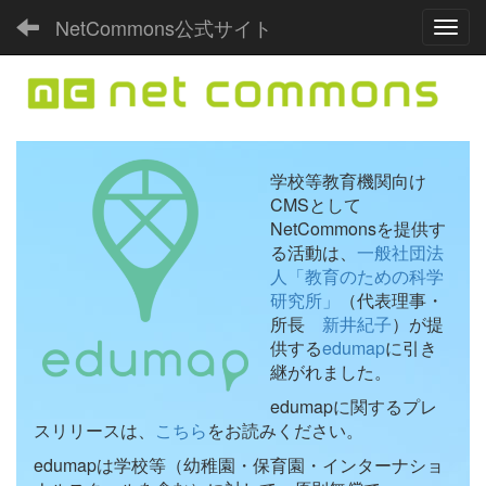
NetCommons公式サイト
Toggl
学校等教育機関向け
CMSとして
NetCommonsを提供す
る活動は、
一般社団法
人「教育のための科学
研究所」
（代表理事・
所長
新井紀子
）が提
供する
edumap
に引き
継がれました。
edumapに関するプレ
スリリースは、
こちら
をお読みください。
edumapは学校等（幼稚園・保育園・インターナショ