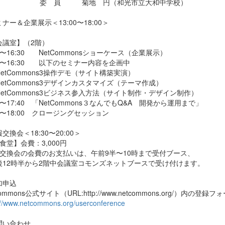
 員 菊地 円（和光市立大和中学校）
ナー＆企業展示＜13:00〜18:00＞
会議室】（2階）
30〜16:30 NetCommonsショーケース（企業展示）
00〜16:30 以下のセミナー内容を企画中
etCommons3操作デモ（サイト構築実演）
etCommons3デザインカスタマイズ（テーマ作成）
etCommons3ビジネス参入方法（サイト制作・デザイン制作）
40〜17:40 「NetCommons３なんでもQ&A 開発から運用まで」
40〜18:00 クロージングセッション
交換会＜18:30〜20:00＞
食堂】会費：3,000円
報交換会の会費のお支払いは、午前9半〜10時まで受付ブース、
12時半から2階中会議室コモンズネットブースで受け付けます。
加申込
Commons公式サイト（URL:http://www.netcommons.org/）内
://www.netcommons.org/userconference
問い合わせ