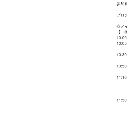
参加
プロ
◎メイ
【一
10:
10:
国立
10:
PH
10:
福島
11:
福島
福島
福島
11:
埼
担
委
委