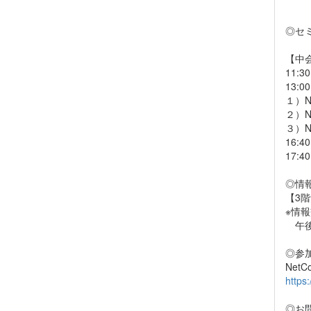
委
◎セミ
【中
11:
13:
１）N
２）N
３）N
16:
17:
◎情報
【3階
※情
午後
◎参
Net
https
◎お