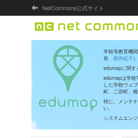
NetCommons公式サイト
学校等教育機関向
長
新井紀子
）
edumapに関
edumapは
した学校ウェ
町、二宮町、稚
特に、メンテナ
い。
システムエンジニ