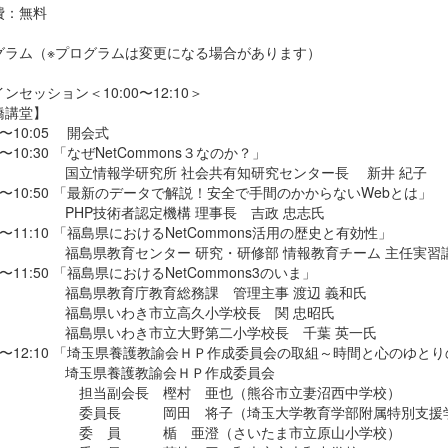
費：無料
グラム（※プログラムは変更になる場合があります）
ンセッション＜10:00〜12:10＞
橋講堂】
00〜10:05 開会式
05〜10:30 「なぜNetCommons３なのか？」
情報学研究所 社会共有知研究センター長 新井 紀子
30〜10:50 「最新のデータで解説！安全で手間のかからないWebとは」
P技術者認定機構 理事長 吉政 忠志氏
50〜11:10 「福島県におけるNetCommons活用の歴史と有効性」
県教育センター 研究・研修部 情報教育チーム 主任実習講師
10〜11:50 「福島県におけるNetCommons3のいま」
県教育庁教育総務課 管理主事 渡辺 義和氏
県いわき市立高久小学校長 関 忠昭氏
県いわき市立大野第二小学校長 千葉 英一氏
50〜12:10 「埼玉県養護教諭会ＨＰ作成委員会の取組～時間と心のゆとり
玉県養護教諭会ＨＰ作成委員会
当副会長 樫村 亜也（熊谷市立妻沼西中学校）
員長 岡田 将子（埼玉大学教育学部附属特別支援学
 員 楯 亜澄（さいたま市立原山小学校）