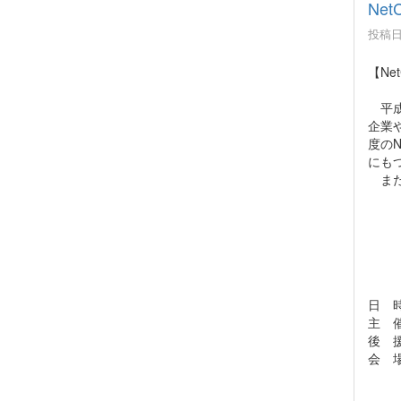
Ne
投稿日時
【Ne
平成
企業
度のN
にも
また
日 時
主 
後 
会 
http
東