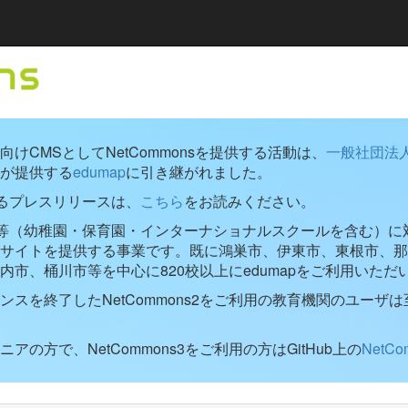
けCMSとしてNetCommonsを提供する活動は、
一般社団法
が提供する
edumap
に引き継がれました。
するプレスリリースは、
こちら
をお読みください。
学校等（幼稚園・保育園・インターナショナルスクールを含む）に対し
ブサイトを提供する事業です。既に鴻巣市、伊東市、東根市、那
内市、桶川市等を中心に820校以上にedumapをご利用いただ
ンスを終了したNetCommons2をご利用の教育機関のユーザは
アの方で、NetCommons3をご利用の方はGitHub上の
NetC