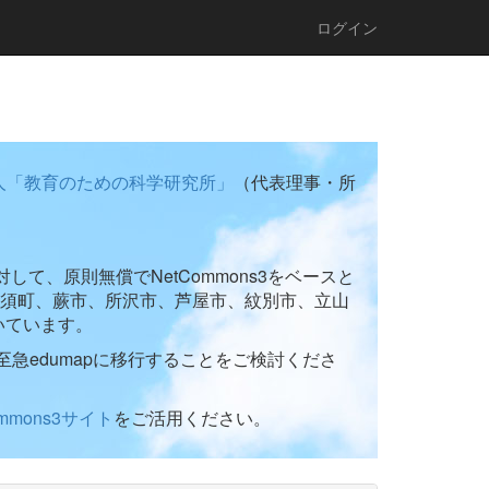
ログイン
人「教育のための科学研究所」
（代表理事・所
て、原則無償でNetCommons3をベースと
須町、蕨市、所沢市、芦屋市、紋別市、立山
いています。
至急edumapに移行することをご検討くださ
ommons3サイト
をご活用ください。