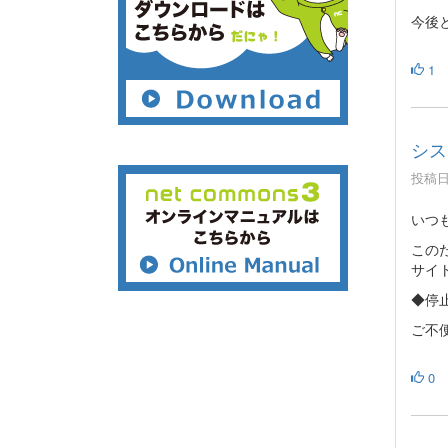
今後と
1
シス
投稿日時
いつも
この
サイ
◆停止
ご不
0