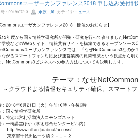
tCommonsユーザーカンファレンス2018 申し込み受付開
 : 2018/07/13
永原 篤
カテゴリ:
ニュース
tCommonsユーザカンファレンス2018 開催のお知らせ】
13年度から国立情報学研究所が開発・研究を行って参りましたNetCo
や学校などのWebサイト、情報共有サイトを構築できるオープンソースCMS
etCommonsユーザカンファレンスでは、『なぜNetCommons3
つながるスマートフォン対応及び運営業務の負荷軽減という観点から明
、NetCommons3ビジネスへの参入方法についても説明します。
テーマ：なぜNetCommo
～クラウドよる情報セキュリティ確保、スマートフ
：2018年8月21日（火）午前10時～午後6時
催：国立情報学研究所
援：特定非営利活動法人コモンズネット
場：一橋講堂ほか（学術総合センタービル内）
://www.nii.ac.jp/about/access/
京都千代田区一ツ橋２－１－２