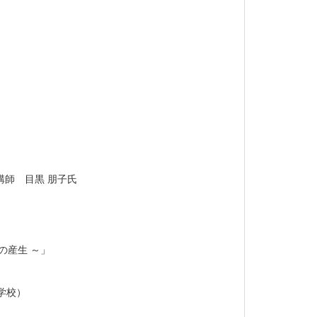
 目黒 朋子氏
の産生 ～」
校）