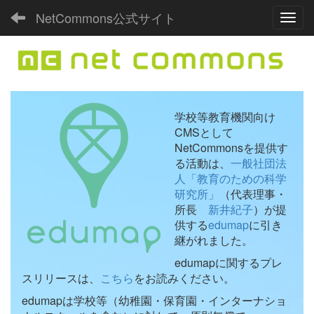
NetCommons公式サイト
Toggl
学校等教育機関向け
CMSとして
NetCommonsを提供す
る活動は、
一般社団法
人「教育のための科学
研究所」
（代表理事・
所長
新井紀子
）が提
供する
edumap
に引き
継がれました。
edumapに関するプレ
スリリースは、
こちら
をお読みください。
edumapは学校等（幼稚園・保育園・インターナショ