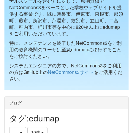
ナルスクールを含む）に対して、原則無償で
NetCommons3をベースとした学校ウェブサイトを提
供する事業です。既に鴻巣市、伊東市、東根市、那須
町、蕨市、所沢市、芦屋市、紋別市、立山町、二宮
町、稚内市、桶川市等を中心に820校以上にedumap
をご利用いただいています。
特に、メンテナンスを終了したNetCommons2をご利
用の教育機関のユーザは至急edumapに移行すること
をご検討ください。
システムエンジニアの方で、NetCommons3をご利用
の方はGitHub上の
NetCommons3サイト
をご活用くだ
さい。
ブログ
タグ:edumap
----
10件