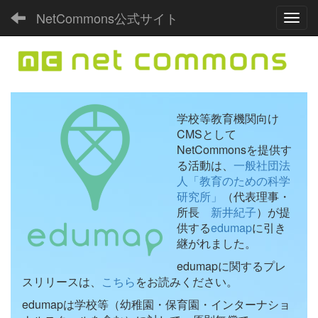
NetCommons公式サイト
Toggl
学校等教育機関向け
CMSとして
NetCommonsを提供す
る活動は、
一般社団法
人「教育のための科学
研究所」
（代表理事・
所長
新井紀子
）が提
供する
edumap
に引き
継がれました。
edumapに関するプレ
スリリースは、
こちら
をお読みください。
edumapは学校等（幼稚園・保育園・インターナショ