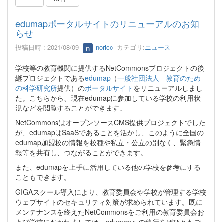
edumapポータルサイトのリニューアルのお知
らせ
投稿日時 : 2021/08/09
norico
カテゴリ:
ニュース
学校等の教育機関に提供するNetCommonsプロジェクトの後
継プロジェクトである
edumap
（
一般社団法人 教育のため
の科学研究所
提供）の
ポータルサイト
をリニューアルしまし
た。こちらから、現在edumapに参加している学校の利用状
況などを閲覧することができます。
NetCommonsはオープンソースCMS提供プロジェクトでした
が、edumapはSaaSであることを活かし、このように全国の
edumap加盟校の情報を校種や私立・公立の別なく、緊急情
報等を共有し、つながることができます。
また、edumapを上手に活用している他の学校を参考にする
こともできます。
GIGAスクール導入により、教育委員会や学校が管理する学校
ウェブサイトのセキュリティ対策が求められています。既に
メンテナンスを終えたNetCommonsをご利用の教育委員会お
よび学校におかれましては、edumapへの移行をぜひともご