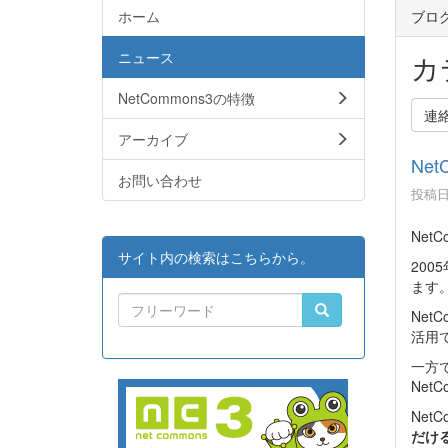
ホーム
ブロ
ニュース
カ
NetCommons3の特徴
連
アーカイブ
Ne
お問い合わせ
投稿日時
Net
サイト内の検索はこちらから。
200
ます
Net
活用
一方で
Ne
Ne
だける