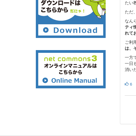
たい
ただ、
なん
ティ
れて
ご利
は、
一方
一日
消い
6