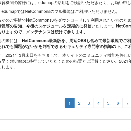
教育機関の皆様には、edumapの活用をご検討いただきたく、お願い申
edumapではNetCommonsのフル機能はご利用いただけません。
らかのご事情でNetCommons3をダウンロードして利用されたい方のた
情報等の告知、今後のスケジュールを定期的に発信
いたします。
NetC
おりますので、メンテナンスは続けて参ります。
用の際には、
NetCommons最新版を、周辺OSSも含めて最新環境で
それでも問題がないかを判断できるセキュリティ専門家の指導の下、ご
で、2021年3月末日をもちまして、本サイトのコミュニティ機能を停
も早くedumapに移行していただくための措置とご理解ください。202
たします。
1
2
3
4
5
6
7