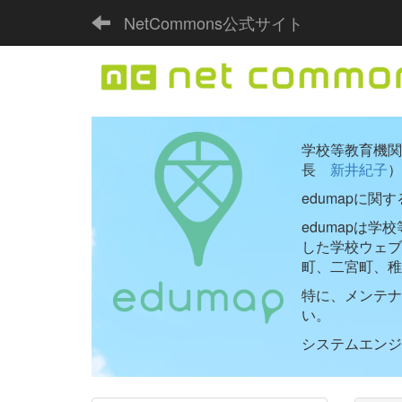
NetCommons公式サイト
学校等教育機関向
長
新井紀子
）
edumapに関
edumapは
した学校ウェ
町、二宮町、稚
特に、メンテナ
い。
システムエンジニ