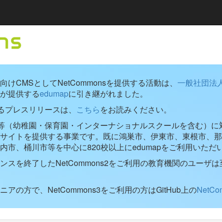
けCMSとしてNetCommonsを提供する活動は、
一般社団法
が提供する
edumap
に引き継がれました。
するプレスリリースは、
こちら
をお読みください。
学校等（幼稚園・保育園・インターナショナルスクールを含む）に対し
ブサイトを提供する事業です。既に鴻巣市、伊東市、東根市、那
内市、桶川市等を中心に820校以上にedumapをご利用いただ
ンスを終了したNetCommons2をご利用の教育機関のユーザは
アの方で、NetCommons3をご利用の方はGitHub上の
NetC