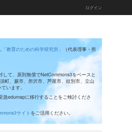
ログイン
人「教育のための科学研究所」
（代表理事・所
て、原則無償でNetCommons3をベースと
須町、蕨市、所沢市、芦屋市、紋別市、立山
いています。
至急edumapに移行することをご検討くださ
ommons3サイト
をご活用ください。