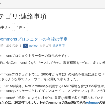
グ
テゴリ:連絡事項
絡事項
1件
tCommonsプロジェクトの今後の予定
 : 2021/02/18
norico
カテゴリ:
連絡事項
Commonsプロジェクトリーダーの新井紀子です。
5年にNetCommons1.0をリリースしてから、教育機関を中心に、多くの
。
Commonsプロジェクトでは、2005年から常にITの潮流を敏感に感じ
できるような形でソフトウェアを公開して参りました。
、2015年以降、NetCommonsが利用するLAMP環境を含むOSS
tCommonsをパッケージとしてダウンロードし、メンテナンスすること
tCommonsが「学校」のように社会的に重要な機関で多く活用されてい
ために、2020年1月より、NetCommonsのSaaS版である
edumap
の