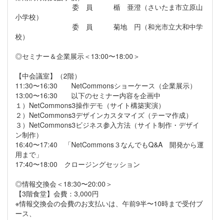
委 員 楯 亜澄（さいたま市立原山
小学校）
委 員 菊地 円（和光市立大和中学
校）
◎セミナー＆企業展示＜13:00〜18:00＞
【中会議室】（2階）
11:30〜16:30 NetCommonsショーケース（企業展示）
13:00〜16:30 以下のセミナー内容を企画中
１）NetCommons3操作デモ（サイト構築実演）
２）NetCommons3デザインカスタマイズ（テーマ作成）
３）NetCommons3ビジネス参入方法（サイト制作・デザイ
ン制作）
16:40〜17:40 「NetCommons３なんでもQ&A 開発から運
用まで」
17:40〜18:00 クロージングセッション
◎情報交換会＜18:30〜20:00＞
【3階食堂】会費：3,000円
※情報交換会の会費のお支払いは、午前9半〜10時まで受付ブ
ース、