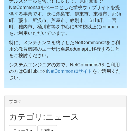
ナルスクールを含む）に対して、原則無償で
NetCommons3をベースとした学校ウェブサイトを提
供する事業です。既に鴻巣市、伊東市、東根市、那須
町、蕨市、所沢市、芦屋市、紋別市、立山町、二宮
町、稚内市、桶川市等を中心に820校以上にedumap
をご利用いただいています。
特に、メンテナンスを終了したNetCommons2をご利
用の教育機関のユーザは至急edumapに移行すること
をご検討ください。
システムエンジニアの方で、NetCommons3をご利用
の方はGitHub上の
NetCommons3サイト
をご活用くだ
さい。
ブログ
カテゴリ:ニュース
ニュース
50件