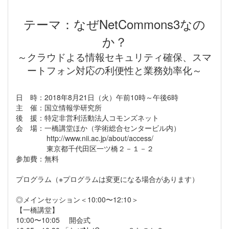
テーマ：なぜNetCommons3なの
か？
～クラウドよる情報セキュリティ確保、スマ
ートフォン対応の利便性と業務効率化～
日 時：2018年8月21日（火）午前10時～午後6時
主 催：国立情報学研究所
後 援：特定非営利活動法人コモンズネット
会 場：一橋講堂ほか（学術総合センタービル内）
http://www.nii.ac.jp/about/access/
東京都千代田区一ツ橋２－１－２
参加費：無料
プログラム（※プログラムは変更になる場合があります）
◎メインセッション＜10:00〜12:10＞
【一橋講堂】
10:00〜10:05 開会式