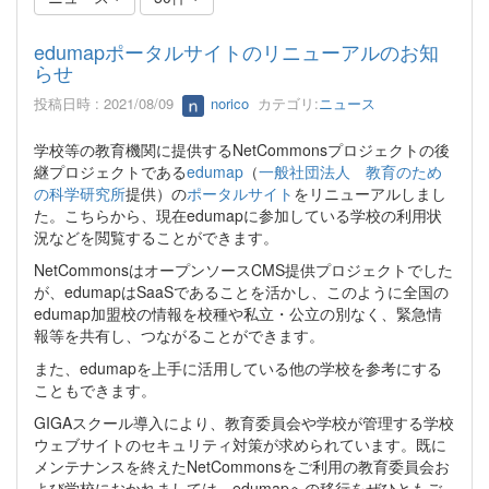
edumapポータルサイトのリニューアルのお知
らせ
投稿日時 : 2021/08/09
norico
カテゴリ:
ニュース
学校等の教育機関に提供するNetCommonsプロジェクトの後
継プロジェクトである
edumap
（
一般社団法人 教育のため
の科学研究所
提供）の
ポータルサイト
をリニューアルしまし
た。こちらから、現在edumapに参加している学校の利用状
況などを閲覧することができます。
NetCommonsはオープンソースCMS提供プロジェクトでした
が、edumapはSaaSであることを活かし、このように全国の
edumap加盟校の情報を校種や私立・公立の別なく、緊急情
報等を共有し、つながることができます。
また、edumapを上手に活用している他の学校を参考にする
こともできます。
GIGAスクール導入により、教育委員会や学校が管理する学校
ウェブサイトのセキュリティ対策が求められています。既に
メンテナンスを終えたNetCommonsをご利用の教育委員会お
よび学校におかれましては、edumapへの移行をぜひともご