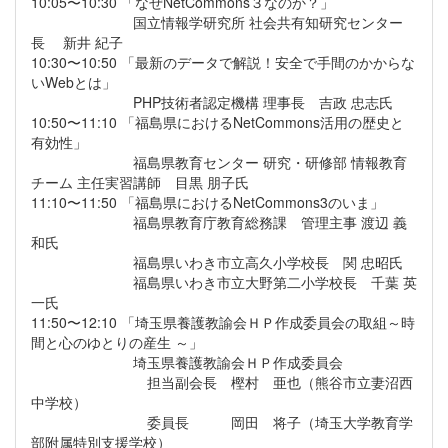
10:05〜10:30 「なぜNetCommons３なのか？」
国立情報学研究所 社会共有知研究センター
長 新井 紀子
10:30〜10:50 「最新のデータで解説！安全で手間のかからな
いWebとは」
PHP技術者認定機構 理事長 吉政 忠志氏
10:50〜11:10 「福島県におけるNetCommons活用の歴史と
有効性」
福島県教育センター 研究・研修部 情報教育
チーム 主任実習講師 目黒 朋子氏
11:10〜11:50 「福島県におけるNetCommons3のいま」
福島県教育庁教育総務課 管理主事 渡辺 義
和氏
福島県いわき市立高久小学校長 関 忠昭氏
福島県いわき市立大野第二小学校長 千葉 英
一氏
11:50〜12:10 「埼玉県養護教諭会ＨＰ作成委員会の取組～時
間と心のゆとりの産生 ～」
埼玉県養護教諭会ＨＰ作成委員会
担当副会長 樫村 亜也（熊谷市立妻沼西
中学校）
委員長 岡田 将子（埼玉大学教育学
部附属特別支援学校）