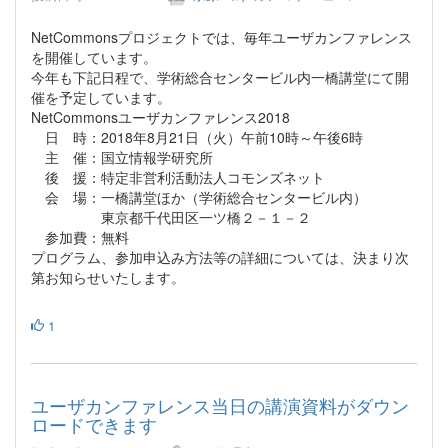
NetCommonsプロジェクトでは、毎年ユーザカンファレンス
を開催しています。
今年も下記日程で、学術総合センタービル内一橋講堂にて開
催を予定しています。
NetCommonsユーザカンファレンス2018
日 時：2018年8月21日（火）午前10時～午後6時
主 催：国立情報学研究所
後 援：特定非営利活動法人コモンズネット
会 場：一橋講堂ほか（学術総合センタービル内）
東京都千代田区一ツ橋２－１－２
参加費：無料
プログラム、参加申込み方法等の詳細については、決まり次
第お知らせいたします。
1
ユーザカンファレンス当日の講演資料がダウン
ロードできます