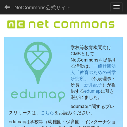
NetCommons公式サイト
Toggl
学校等教育機関向け
CMSとして
NetCommonsを提供す
る活動は、
一般社団法
人「教育のための科学
研究所」
（代表理事・
所長
新井紀子
）が提
供する
edumap
に引き
継がれました。
edumapに関するプレ
スリリースは、
こちら
をお読みください。
edumapは学校等（幼稚園・保育園・インターナショ